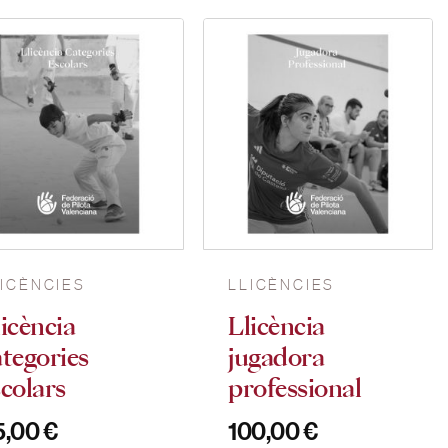
LICÈNCIES
LLICÈNCIES
licència
Llicència
ategories
jugadora
scolars
professional
5,00
€
100,00
€