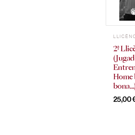
LLICÈN
2ª Llic
(Jugad
Entren
Home 
bona…
25,00