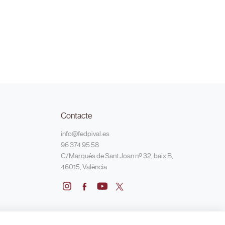
Contacte
info@fedpival.es
96 374 95 58
C/Marqués de Sant Joan nº 32, baix B,
46015, València