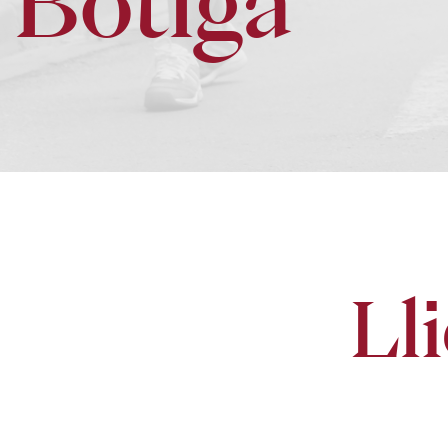
Botiga
Ll