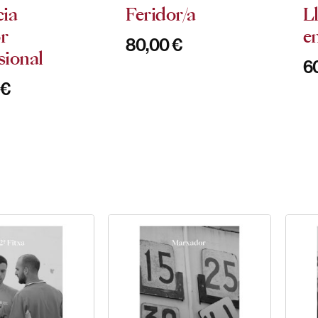
cia
Feridor/a
L
r
e
80,00
€
sional
6
0
€