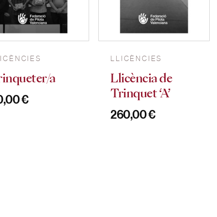
LICÈNCIES
LLICÈNCIES
rinqueter/a
Llicència de
Trinquet ‘A’
0,00
€
260,00
€