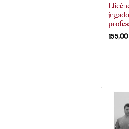
Llicèn
jugado
profes
155,0