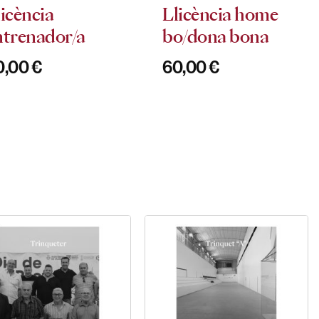
licència
Llicència home
ntrenador/a
bo/dona bona
0,00
€
60,00
€