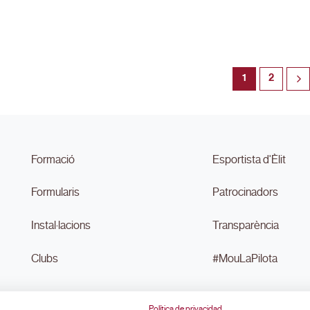
1
2
Formació
Esportista d'Èlit
Formularis
Patrocinadors
Instal·lacions
Transparència
Clubs
#MouLaPilota
Política de privacidad