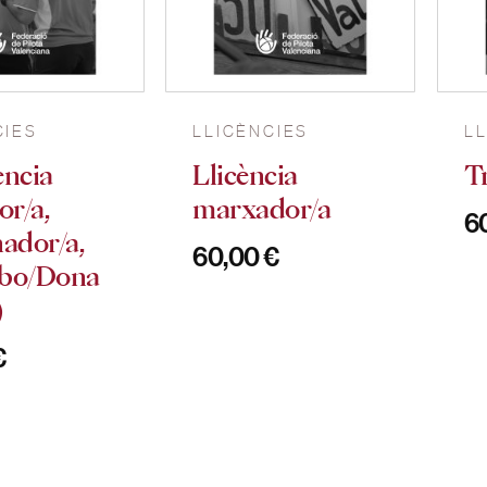
CIES
LLICÈNCIES
L
ència
Llicència
T
or/a,
marxador/a
6
ador/a,
60,00
€
bo/Dona
)
€