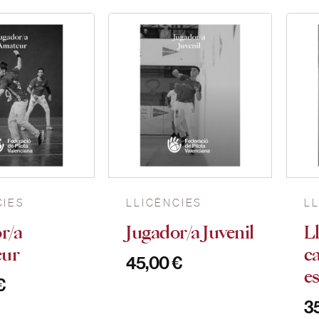
CIES
LLICÈNCIES
L
r/a
Jugador/a Juvenil
L
ur
c
45,00
€
e
€
3