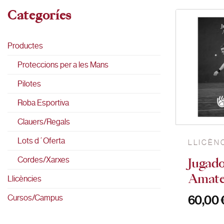
Categoríes
Productes
Proteccions per a les Mans
Pilotes
Roba Esportiva
Clauers/Regals
Lots d´Oferta
LLICÈN
Cordes/Xarxes
Jugado
Amate
Llicències
Cursos/Campus
60,00