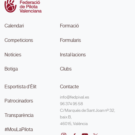
Calendari
Formació
Competicions
Formularis
Notícies
Instal·lacions
Botiga
Clubs
Esportista d'Èlit
Contacte
info@fedpival.es
Patrocinadors
96 374 95 58
C/Marqués de Sant Joan nº 32,
Transparència
baix B,
46015, València
#MouLaPilota