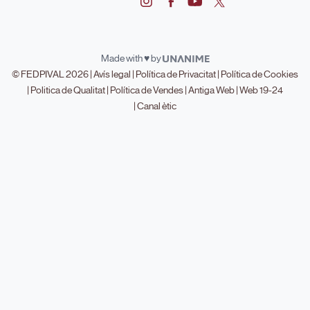
Made with ♥ by
© FEDPIVAL 2026 |
Avís legal
|
Política de Privacitat
|
Política de Cookies
|
Politica de Qualitat
|
Política de Vendes
|
Antiga Web
|
Web 19-24
|
Canal ètic