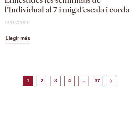
Enllestides les semifinals de
l’Individual al 7 i mig d’escala i corda
13/07/2026
Llegir més
1
2
3
4
…
37