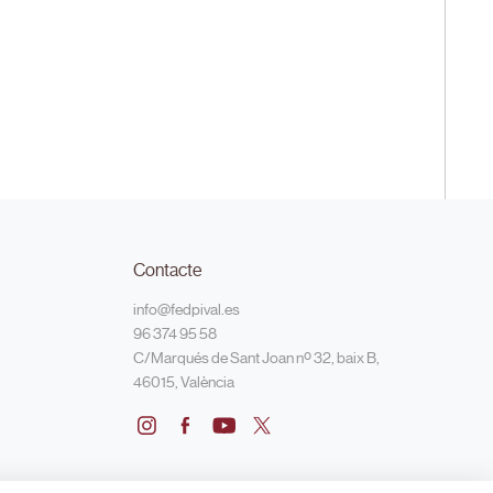
Contacte
info@fedpival.es
96 374 95 58
C/Marqués de Sant Joan nº 32, baix B,
46015, València