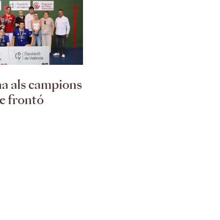
na als campions
de frontó