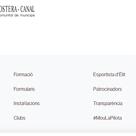
Formació
Esportista d'Èlit
Formularis
Patrocinadors
Instal·lacions
Transparència
Clubs
#MouLaPilota