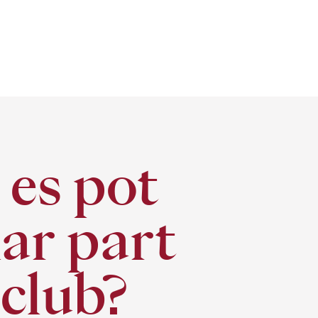
es pot
ar part
 club?