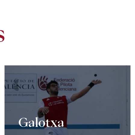
s
Galotxa