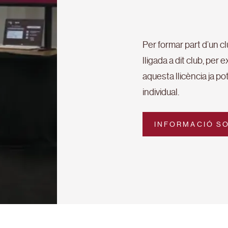
Per formar part d’un cl
lligada a dit club, per
aquesta llicència ja po
individual.
INFORMACIÓ SO