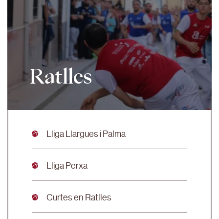
Ratlles
Lliga Llargues i Palma
Lliga Perxa
Curtes en Ratlles