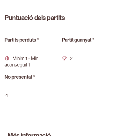
Puntuació dels partits
Partits perduts *
Partit guanyat *
Mínim 1 - Min.
2
aconseguit 1
No presentat *
-1
Més informació