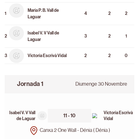
Maria P. B. Vall de
1
4
2
2
Laguar
Isabel V. V Vall de
2
3
2
1
Laguar
3
Victoria Escrivà Vidal
2
2
0
Jornada 1
Diumenge 30 Novembre
Isabel V. V Vall
Victoria Escrivà
11 - 10
de Laguar
Vidal
Canxa 2 One Wall - Dénia ( Dénia )