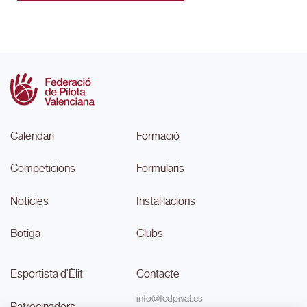
Calendari
Formació
Competicions
Formularis
Notícies
Instal·lacions
Botiga
Clubs
Esportista d'Èlit
Contacte
info@fedpival.es
Patrocinadors