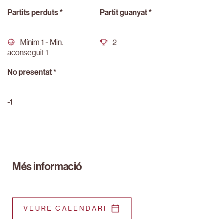
Partits perduts *
Partit guanyat *
Mínim 1 - Min.
2
aconseguit 1
No presentat *
-1
Més informació
VEURE CALENDARI