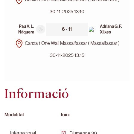
30-11-2025 13:10
Pau A. L.
Adriana G. F.
6 - 11
Nàquera
Xilxes
Canxa 1 One Wall Massalfassar ( Massalfassar )
30-11-2025 13:15
Informació
Modalitat
Inici
internacional
Diumenge 30