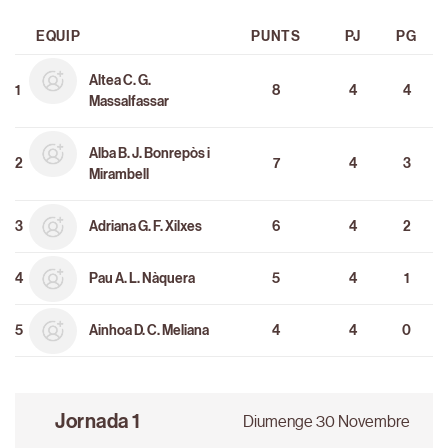
EQUIP
PUNTS
PJ
PG
Altea C. G.
1
8
4
4
Massalfassar
Alba B. J. Bonrepòs i
2
7
4
3
Mirambell
3
Adriana G. F. Xilxes
6
4
2
4
Pau A. L. Nàquera
5
4
1
5
Ainhoa D. C. Meliana
4
4
0
Jornada 1
Diumenge 30 Novembre