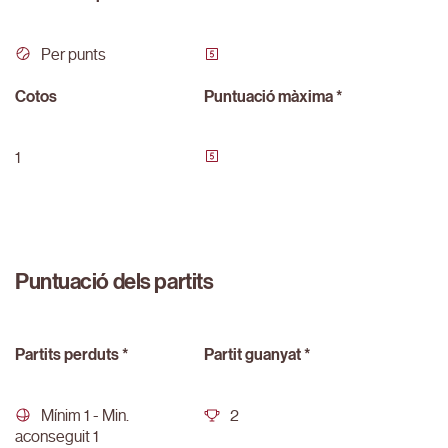
Per punts
Cotos
Puntuació màxima *
1
Puntuació dels partits
Partits perduts *
Partit guanyat *
Mínim 1 - Min.
2
aconseguit 1