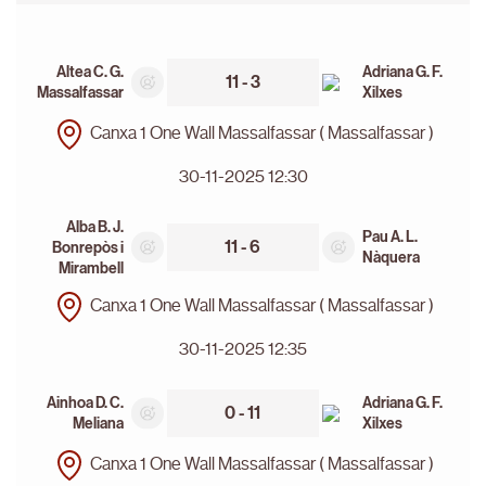
Altea C. G.
Adriana G. F.
11 - 3
Massalfassar
Xilxes
Canxa 1 One Wall Massalfassar ( Massalfassar )
30-11-2025 12:30
Alba B. J.
Pau A. L.
11 - 6
Bonrepòs i
Nàquera
Mirambell
Canxa 1 One Wall Massalfassar ( Massalfassar )
30-11-2025 12:35
Ainhoa D. C.
Adriana G. F.
0 - 11
Meliana
Xilxes
Canxa 1 One Wall Massalfassar ( Massalfassar )