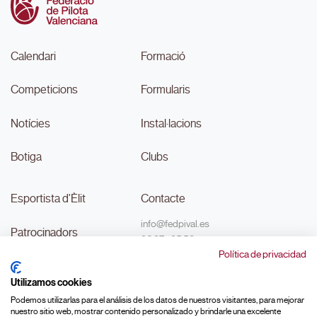
Calendari
Formació
Competicions
Formularis
Notícies
Instal·lacions
Botiga
Clubs
Esportista d'Èlit
Contacte
info@fedpival.es
Patrocinadors
96 374 95 58
Política de privacidad
C/Marqués de Sant Joan nº 32,
Transparència
baix B,
Utilizamos cookies
46015, València
#MouLaPilota
Podemos utilizarlas para el análisis de los datos de nuestros visitantes, para mejorar
nuestro sitio web, mostrar contenido personalizado y brindarle una excelente