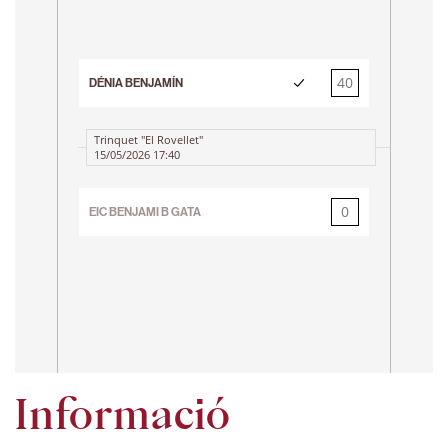
3r 
40
DÉNIA BENJAMÍN
0
Trinquet "El Rovellet"
15/05/2026 17:40
Tr
23
0
EIC BENJAMI B GATA
40
EI
Informació