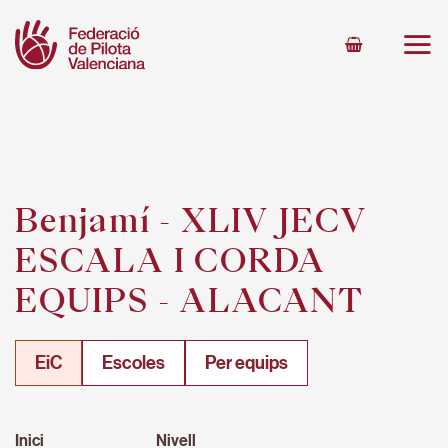
Skip
to
content
Benjamí - XLIV JECV
ESCALA I CORDA
EQUIPS - ALACANT
EiC
Escoles
Per equips
Inici
Nivell