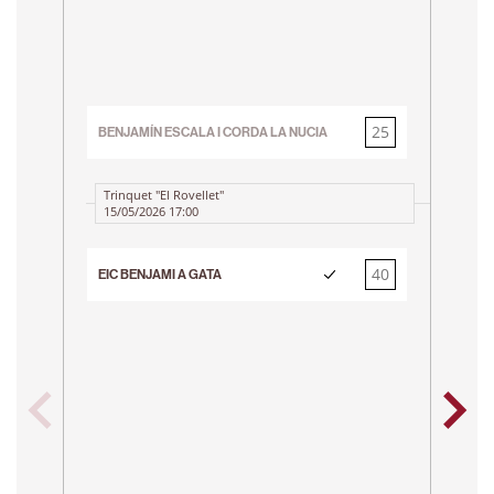
25
BENJAMÍN ESCALA I CORDA LA NUCIA
40
EI
Trinquet "El Rovellet"
15/05/2026 17:00
40
EIC BENJAMI A GATA
25
DÉ