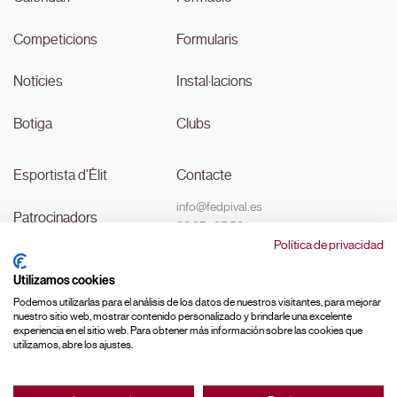
Competicions
Formularis
Notícies
Instal·lacions
Botiga
Clubs
Esportista d'Èlit
Contacte
info@fedpival.es
Patrocinadors
96 374 95 58
Política de privacidad
C/Marqués de Sant Joan nº 32,
Transparència
baix B,
Utilizamos cookies
46015, València
#MouLaPilota
Podemos utilizarlas para el análisis de los datos de nuestros visitantes, para mejorar
nuestro sitio web, mostrar contenido personalizado y brindarle una excelente
experiencia en el sitio web. Para obtener más información sobre las cookies que
utilizamos, abre los ajustes.
Made with ♥ by