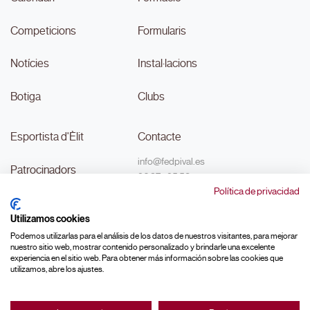
Competicions
Formularis
Notícies
Instal·lacions
Botiga
Clubs
Esportista d'Èlit
Contacte
info@fedpival.es
Patrocinadors
96 374 95 58
Política de privacidad
C/Marqués de Sant Joan nº 32,
Transparència
baix B,
Utilizamos cookies
46015, València
#MouLaPilota
Podemos utilizarlas para el análisis de los datos de nuestros visitantes, para mejorar
nuestro sitio web, mostrar contenido personalizado y brindarle una excelente
experiencia en el sitio web. Para obtener más información sobre las cookies que
utilizamos, abre los ajustes.
Made with ♥ by