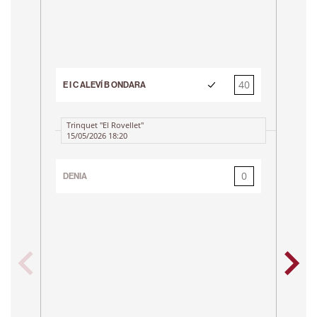
40
E I C ALEVÍ B ONDARA
0
E 
Trinquet "El Rovellet"
15/05/2026 18:20
0
DENIA
40
E 