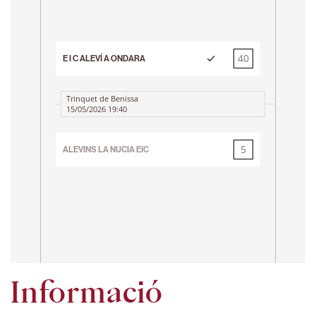
3r 
40
E I C ALEVÍ A ONDARA
5
DE
Trinquet de Benissa
15/05/2026 19:40
Tr
23
5
ALEVINS LA NUCIA EIC
40
AL
Informació