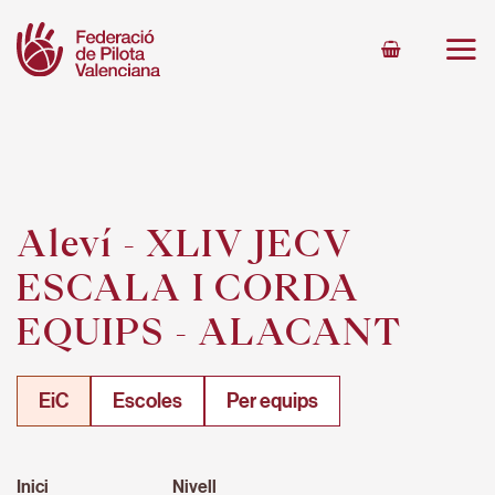
Skip
to
content
Aleví - XLIV JECV
ESCALA I CORDA
EQUIPS - ALACANT
EiC
Escoles
Per equips
Inici
Nivell