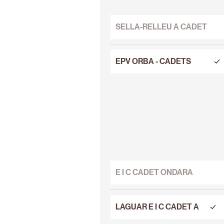
SELLA-RELLEU A CADET
EPV ORBA - CADETS
E I C CADET ONDARA
LAGUAR E I C CADET A