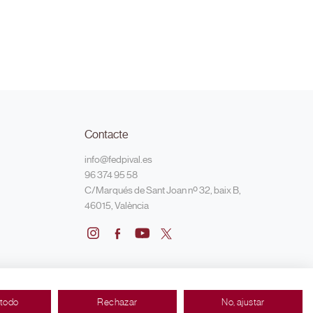
Contacte
info@fedpival.es
96 374 95 58
C/Marqués de Sant Joan nº 32, baix B,
46015, València
 todo
Rechazar
No, ajustar