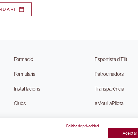
NDARI
Formació
Esportista d'Èlit
Formularis
Patrocinadors
Instal·lacions
Transparència
Clubs
#MouLaPilota
Política de privacidad
Aceptar