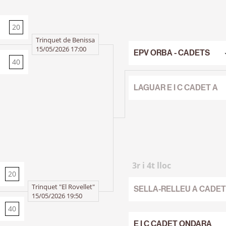
20
40
Trinquet de Benissa
15/05/2026 17:00
EPV ORBA - CADETS
40
20
LAGUAR E I C CADET A
3r i 4t lloc
20
40
Trinquet "El Rovellet"
SELLA-RELLEU A CADET
15/05/2026 19:50
40
20
E I C CADET ONDARA