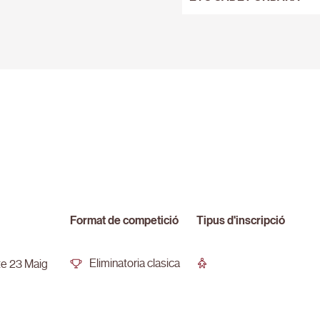
Format de competició
Tipus d'inscripció
Eliminatoria clasica
e 23 Maig