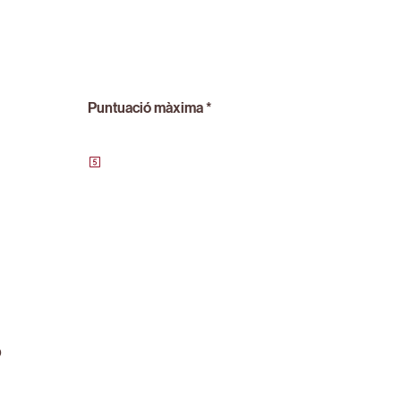
Puntuació màxima *
ó