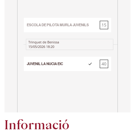
3r 
15
ESCOLA DE PILOTA MURLA JUVENILS
40
Trinquet de Benissa
15/05/2026 18:20
Tr
23
40
JUVENIL LA NUCIA EIC
15
Informació