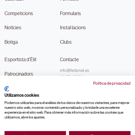
Competicions
Formularis
Notícies
Instal·lacions
Botiga
Clubs
Esportista d'Èlit
Contacte
info@fedpival.es
Patrocinadors
96 374 95 58
Política de privacidad
C/Marqués de Sant Joan nº 32,
Transparència
baix B,
Utilizamos cookies
46015, València
#MouLaPilota
Podemos utilizarlas para el análisis de los datos de nuestros visitantes, para mejorar
nuestro sitio web, mostrar contenido personalizado y brindarle una excelente
experiencia en el sitio web. Para obtener más información sobre las cookies que
utilizamos, abre los ajustes.
Made with ♥ by