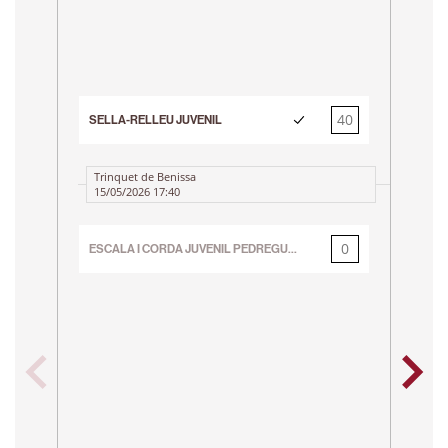
40
SELLA-RELLEU JUVENIL
0
SE
Trinquet de Benissa
15/05/2026 17:40
0
ESCALA I CORDA JUVENIL PEDREGUER
40
JU