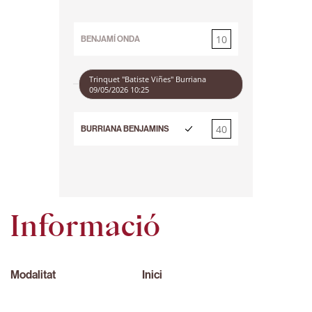
10
BENJAMÍ ONDA
40
Trinquet "Batiste Viñes" Burriana
09/05/2026 10:25
40
BURRIANA BENJAMINS
10
Informació
Modalitat
Inici