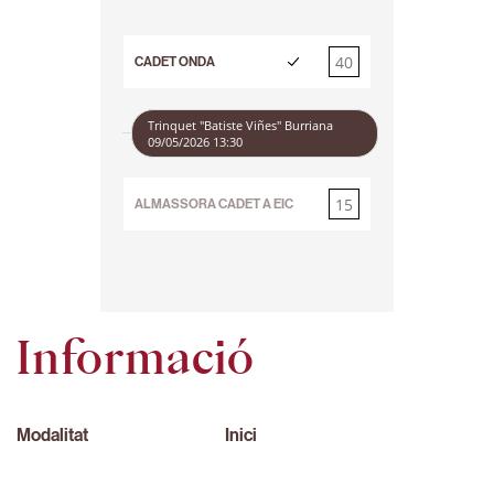
40
CADET ONDA
15
Trinquet "Batiste Viñes" Burriana
09/05/2026 13:30
15
ALMASSORA CADET A EIC
40
Informació
Modalitat
Inici