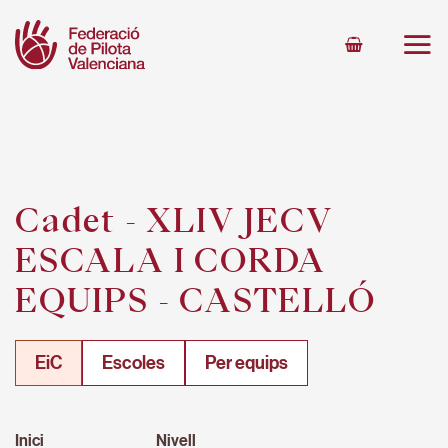
Skip
to
content
Cadet - XLIV JECV
ESCALA I CORDA
EQUIPS - CASTELLÓ
EiC
Escoles
Per equips
Inici
Nivell