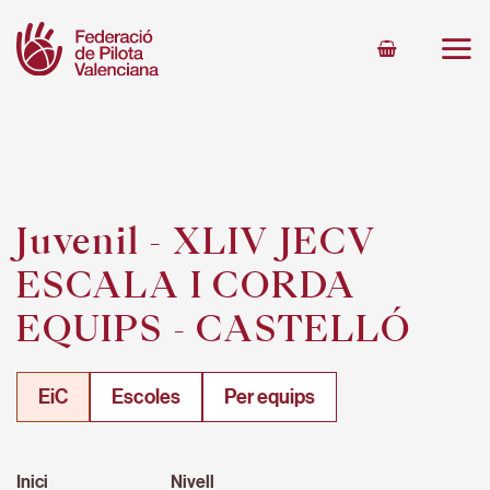
Skip
to
content
Juvenil - XLIV JECV
ESCALA I CORDA
EQUIPS - CASTELLÓ
EiC
Escoles
Per equips
Inici
Nivell