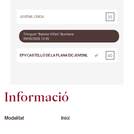
35
JUVENIL ONDA
40
Trinquet "Batiste Viñes" Burriana
09/05/2026 12:45
40
EPV CASTELLÓ DE LA PLANA EIC JUVENIL
35
Informació
Modalitat
Inici