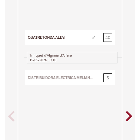
40
QUATRETONDA ALEVÍ
5
QU
Trinquet d'Algimia d'Alfara
15/05/2026 19:10
T
5
DISTRIBUIDORA ELECTRICA MELIANA A JECV EIC ALEVI
40
MA