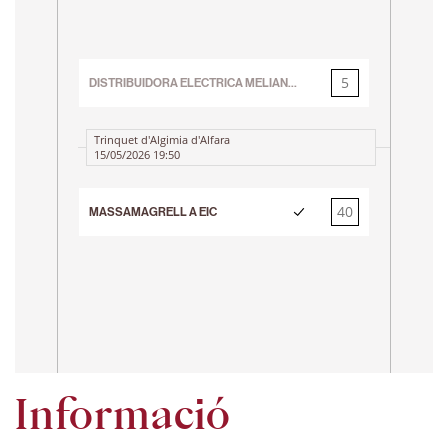
3r 
5
DISTRIBUIDORA ELECTRICA MELIANA B JECV EIC ALEVI
40
Trinquet d'Algimia d'Alfara
15/05/2026 19:50
Tr
23
40
MASSAMAGRELL A EIC
5
Informació