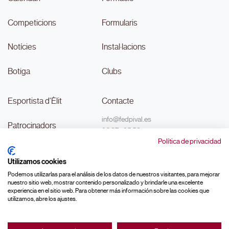
Competicions
Formularis
Notícies
Instal·lacions
Botiga
Clubs
Esportista d'Èlit
Contacte
info@fedpival.es
Patrocinadors
96 374 95 58
Política de privacidad
C/Marqués de Sant Joan nº 32,
Transparència
baix B,
Utilizamos cookies
46015, València
#MouLaPilota
Podemos utilizarlas para el análisis de los datos de nuestros visitantes, para mejorar
nuestro sitio web, mostrar contenido personalizado y brindarle una excelente
experiencia en el sitio web. Para obtener más información sobre las cookies que
utilizamos, abre los ajustes.
Made with ♥ by