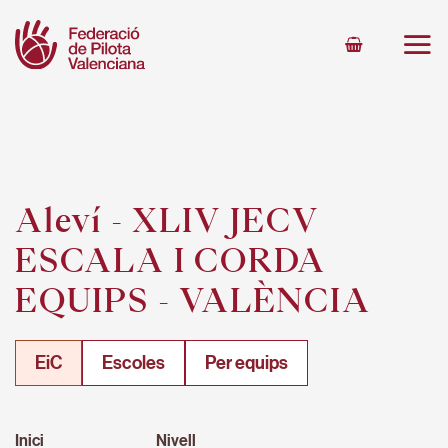
Skip
to
content
Aleví - XLIV JECV
ESCALA I CORDA
EQUIPS - VALÈNCIA
EiC
Escoles
Per equips
Inici
Nivell