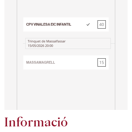
3r 
40
CPV VINALESA EIC INFANTIL
15
IN
Trinquet de Massalfassar
15/05/2026 20:00
Tr
23
15
MASSAMAGRELL
40
MA
Informació