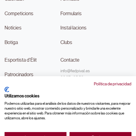
Competicions
Formularis
Notícies
Instal·lacions
Botiga
Clubs
Esportista d'Èlit
Contacte
info@fedpival.es
Patrocinadors
96 374 95 58
Política de privacidad
C/Marqués de Sant Joan nº 32,
Transparència
baix B,
Utilizamos cookies
46015, València
#MouLaPilota
Podemos utilizarlas para el análisis de los datos de nuestros visitantes, para mejorar
nuestro sitio web, mostrar contenido personalizado y brindarle una excelente
experiencia en el sitio web. Para obtener más información sobre las cookies que
utilizamos, abre los ajustes.
Made with ♥ by