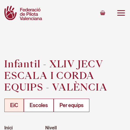
Skip
to
content
Infantil - XLIV JECV
ESCALA I CORDA
EQUIPS - VALÈNCIA
EiC
Escoles
Per equips
Inici
Nivell