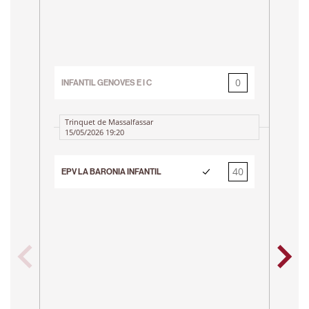
0
INFANTIL GENOVES E I C
40
EP
Trinquet de Massalfassar
15/05/2026 19:20
T
40
EPV LA BARONIA INFANTIL
0
CP