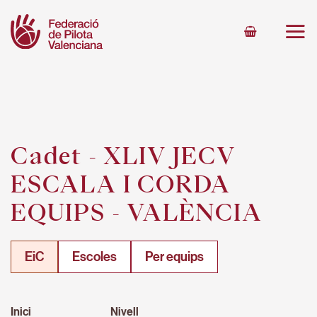
Skip
to
content
Cadet - XLIV JECV
ESCALA I CORDA
EQUIPS - VALÈNCIA
EiC
Escoles
Per equips
Inici
Nivell