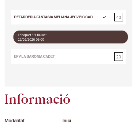
40
PETARDERIA FANTASIA MELIANA JECV EIC CADET
20
Trinquet "El Rullo"
23/05/2026 09:00
20
EPV LA BARONIA CADET
40
Informació
Modalitat
Inici