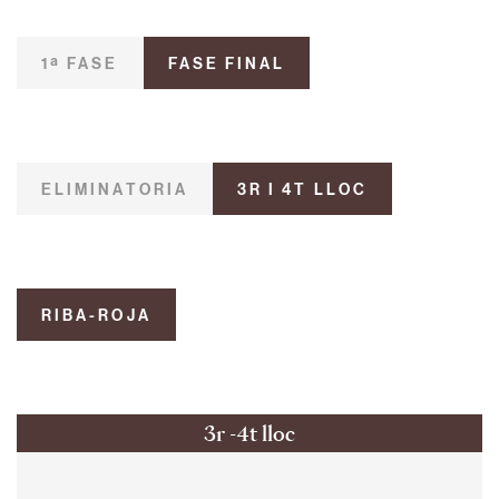
1ª FASE
FASE FINAL
ELIMINATORIA
3R I 4T LLOC
RIBA-ROJA
3r -4t lloc