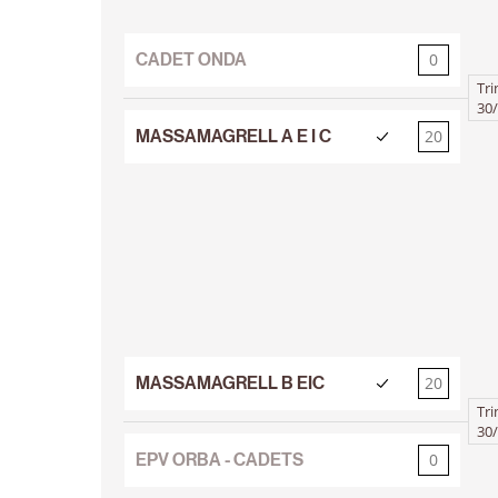
CADET ONDA
0
20
Tri
30/
MASSAMAGRELL A E I C
20
0
MASSAMAGRELL B EIC
20
0
Tri
30/
EPV ORBA - CADETS
0
20