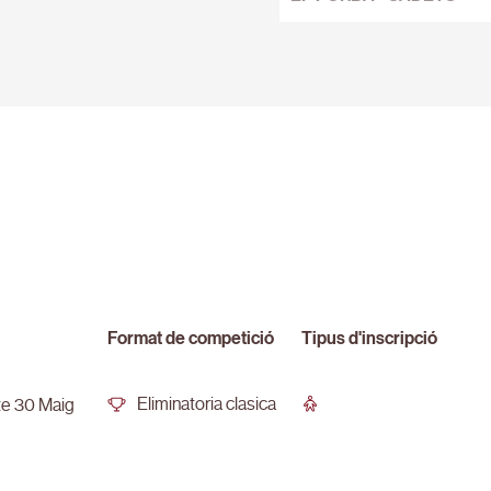
Format de competició
Tipus d'inscripció
Eliminatoria clasica
e 30 Maig