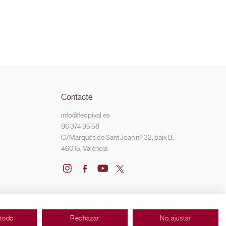
Contacte
info@fedpival.es
96 374 95 58
C/Marqués de Sant Joan nº 32, baix B,
46015, València
 todo
Rechazar
No, ajustar