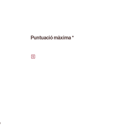
Puntuació màxima *
ó