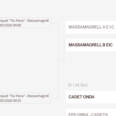
nquet "Tio Pena" - Massamagrell
05/2026 09:00
MASSAMAGRELL A E I C
MASSAMAGRELL B EIC
3r i 4t lloc
nquet "Tio Pena" - Massamagrell
CADET ONDA
05/2026 09:25
EPV ORBA - CADETS