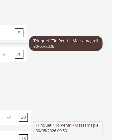
5
20
Trinquet "Tio Pena" - Massamagrell
30/05/2026
20
5
20
15
Trinquet "Tio Pena" - Massamagrell
30/05/2026 09:50
15