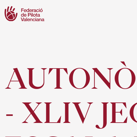
Skip
to
content
AUTONÒ
- XLIV J