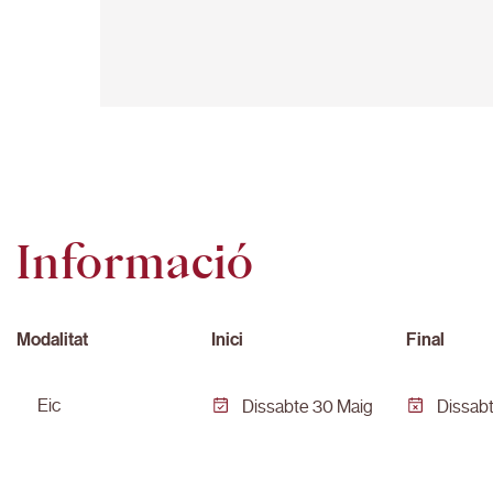
Informació
Modalitat
Inici
Final
eic
Dissabte 30 Maig
Dissabt