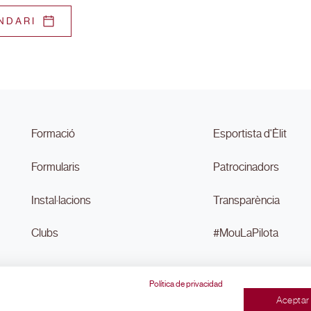
NDARI
Formació
Esportista d'Èlit
Formularis
Patrocinadors
Instal·lacions
Transparència
Clubs
#MouLaPilota
Política de privacidad
Aceptar