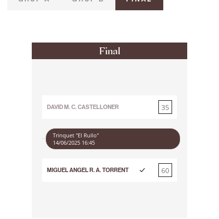
Final
35
DAVID M. C. CASTELLONER
60
Trinquet "El Rullo"
14/06/2025 16:45
60
MIGUEL ANGEL R. A. TORRENT
35