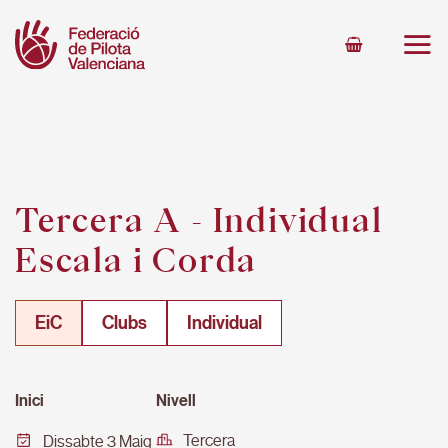
Skip
to
content
Tercera A - Individual
Escala i Corda
EiC
Clubs
Individual
Inici
Nivell
Tercera
Dissabte 3 Maig