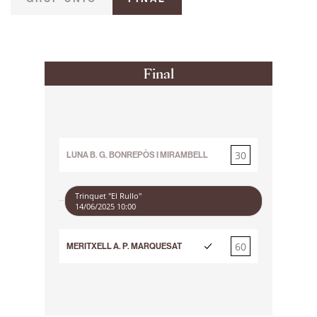
Final
30
LUNA B. G. BONREPÒS I MIRAMBELL
60
Trinquet "El Rullo"
14/06/2025 10:00
60
MERITXELL A. P. MARQUESAT
30