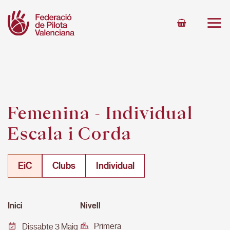
Skip
to
content
Femenina - Individual
Escala i Corda
EiC
Clubs
Individual
Inici
Nivell
Primera
Dissabte 3 Maig