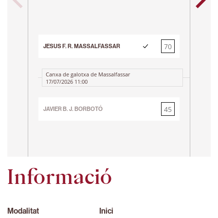
Ca
26
CARL
70
JESUS F. R. MASSALFASSAR
45
Canxa de galotxa de Massalfassar
17/07/2026 11:00
45
JAVIER B. J. BORBOTÓ
70
Informació
Modalitat
Inici