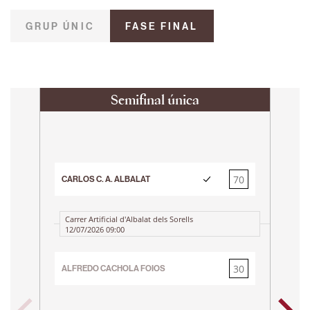
GRUP ÚNIC
FASE FINAL
Semifinal única
70
CARLOS C. A. ALBALAT
30
Carrer Artificial d'Albalat dels Sorells
12/07/2026 09:00
30
ALFREDO CACHOLA FOIOS
JESU
70