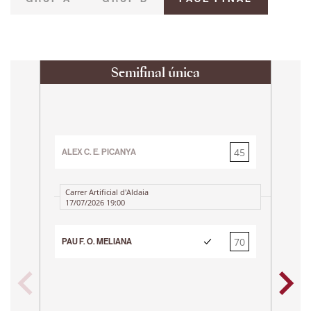
Semifinal única
45
ALEX C. E. PICANYA
70
Carrer Artificial d'Aldaia
17/07/2026 19:00
70
PAU F. O. MELIANA
PAU 
45
Ca
25