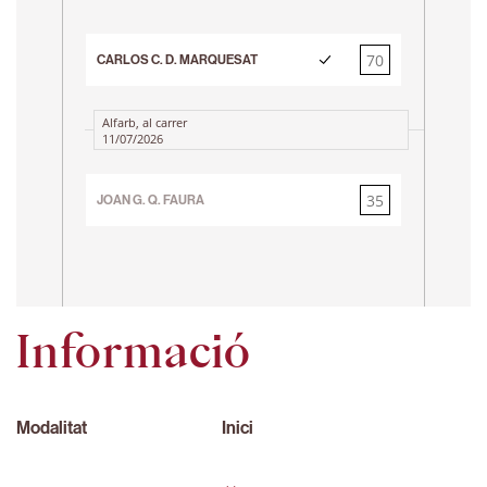
CARL
70
CARLOS C. D. MARQUESAT
35
Alfarb, al carrer
11/07/2026
35
JOAN G. Q. FAURA
70
Informació
Modalitat
Inici