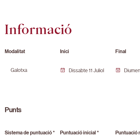
Informació
Modalitat
Inici
Final
galotxa
Dissabte 11 Juliol
Diumeng
Punts
Sistema de puntuació *
Puntuació inicial *
Puntuació 