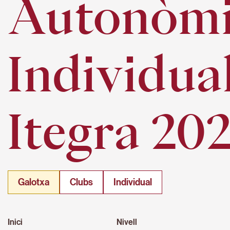
Autonòm
Individua
Itegra 20
Galotxa
Clubs
Individual
Inici
Nivell