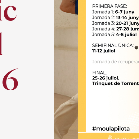
ic
l
26