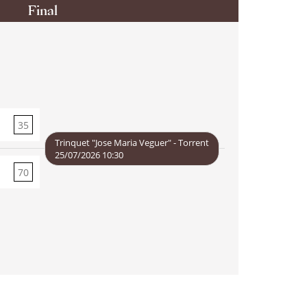
Final
35
70
Trinquet "Jose Maria Veguer" - Torrent
25/07/2026 10:30
70
35