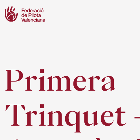
Skip
to
content
Primera
Trinquet -