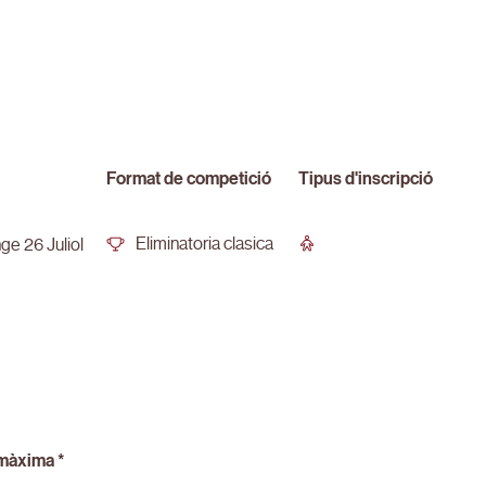
Format de competició
Tipus d'inscripció
Eliminatoria clasica
e 26 Juliol
màxima *