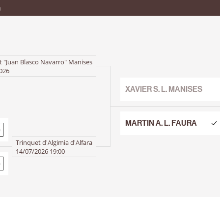
a
t "Juan Blasco Navarro" Manises
026
XAVIER S. L. MANISES
MARTIN A. L. FAURA
0
0
Trinquet d'Algimia d'Alfara
14/07/2026 19:00
0
0