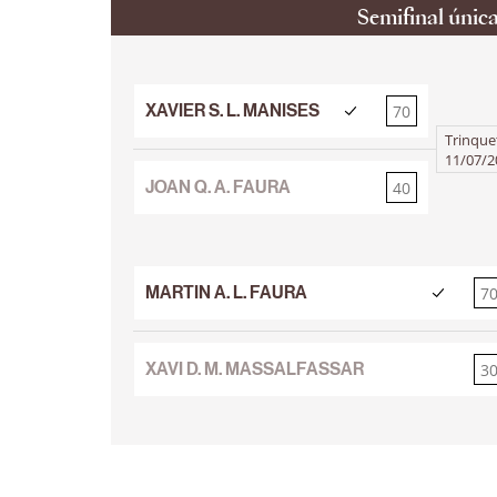
Semifinal únic
XAVIER S. L. MANISES
70
40
Trinque
11/07/2
JOAN Q. A. FAURA
40
70
MARTIN A. L. FAURA
7
3
XAVI D. M. MASSALFASSAR
3
7