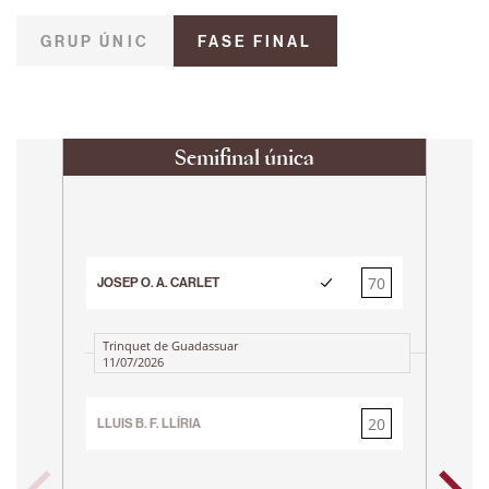
GRUP ÚNIC
FASE FINAL
Semifinal única
70
JOSEP O. A. CARLET
20
Trinquet de Guadassuar
11/07/2026
20
LLUIS B. F. LLÍRIA
JOSE
70