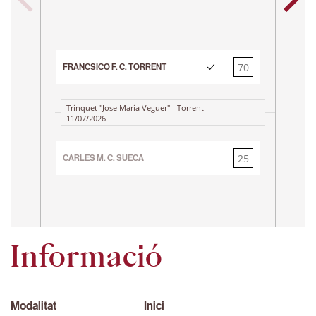
Tr
25
FRAN
70
FRANCSICO F. C. TORRENT
25
Trinquet "Jose Maria Veguer" - Torrent
11/07/2026
25
CARLES M. C. SUECA
70
Informació
Modalitat
Inici