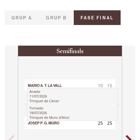
GRUP A
GRUP B
FASE FINAL
Semifinals
10
15
MARIO A. T. LA VALL
25
25
Anada:
11/07/2026
Trinquet de Càrcer
Tornada:
18/07/2026
Trinquet de Muro d'Alcoi
25
25
JOSEP P. G. MURO
JOSE
10
15