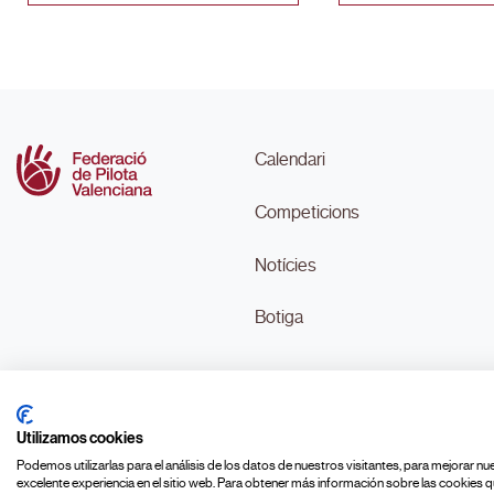
Calendari
Competicions
Notícies
Botiga
Utilizamos cookies
Podemos utilizarlas para el análisis de los datos de nuestros visitantes, para mejorar n
© FEDPIVAL 2026 |
Avís legal
|
Política de Privacitat
|
Política de Cookies
|
Po
excelente experiencia en el sitio web. Para obtener más información sobre las cookies qu
|
Canal ètic