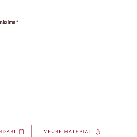
màxima *
ó
NDARI
VEURE MATERIAL