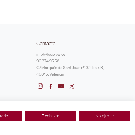
Contacte
info@fedpival.es
96 374 95 58
C/Marqués de Sant Joan nº 32, baix B,
46015, València
 todo
Rechazar
No, ajustar
Made with ♥ by