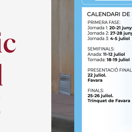
ic
l
6