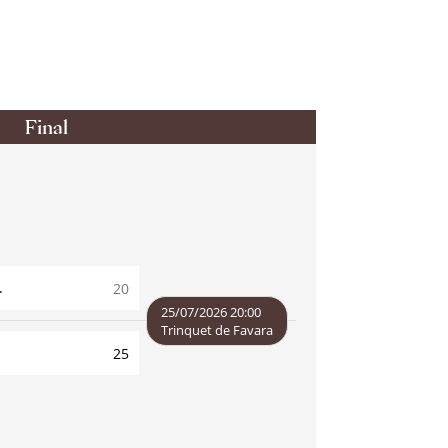
Final
L
20
25
25/07/2026 20:00
Trinquet de Favara
25
20