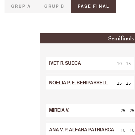
GRUP A
GRUP B
FASE FINAL
Semifinals
IVET R. SUECA
10
15
25
25
NOELIA P. E. BENIPARRELL
25
25
10
15
MIREIA V.
25
25
10
10
ANA V. P. ALFARA PATRIARCA
10
10