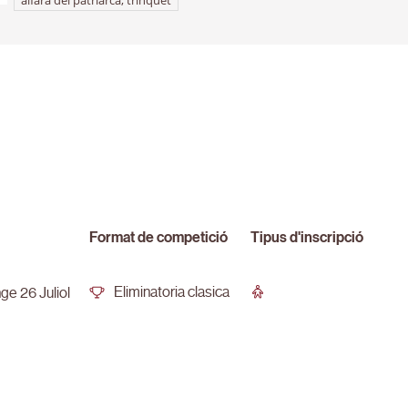
Format de competició
Tipus d'inscripció
Eliminatoria clasica
e 26 Juliol