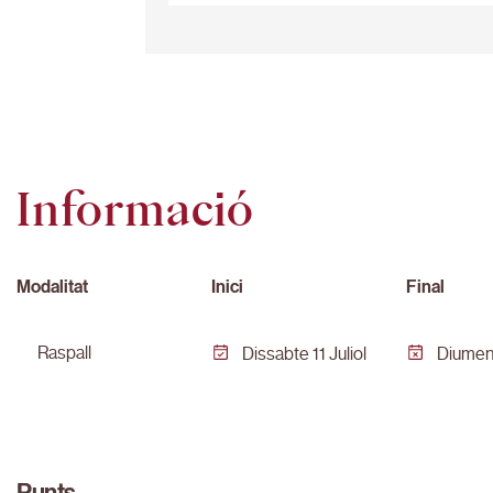
25
25
Informació
Modalitat
Inici
Final
raspall
Dissabte 11 Juliol
Diumeng