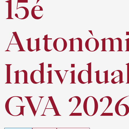
15é
Autonòm
Individua
GVA 202