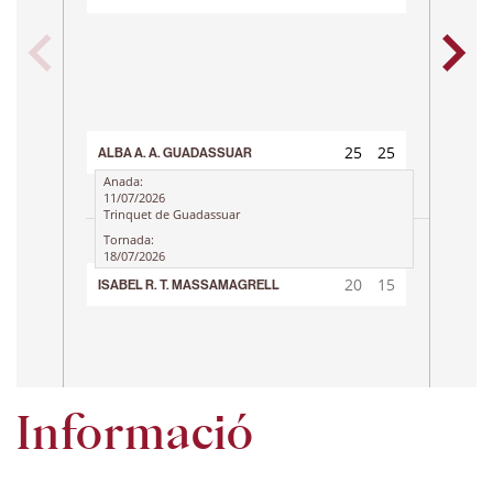
LUCI
25
25
26
Tr
ALBA
25
25
ALBA A. A. GUADASSUAR
20
15
Anada:
11/07/2026
Trinquet de Guadassuar
Tornada:
18/07/2026
20
15
ISABEL R. T. MASSAMAGRELL
25
25
Informació