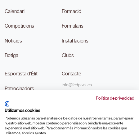
Calendari
Formació
Competicions
Formularis
Notícies
Instal·lacions
Botiga
Clubs
Esportista d'Èlit
Contacte
info@fedpival.es
Patrocinadors
96 374 95 58
Política de privacidad
C/Marqués de Sant Joan nº 32,
Transparència
baix B,
Utilizamos cookies
46015, València
#MouLaPilota
Podemos utilizarlas para el análisis de los datos de nuestros visitantes, para mejorar
nuestro sitio web, mostrar contenido personalizado y brindarle una excelente
experiencia en el sitio web. Para obtener más información sobre las cookies que
utilizamos, abre los ajustes.