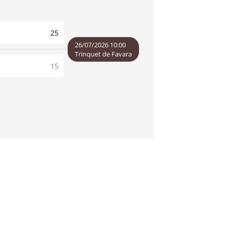
25
15
26/07/2026 10:00
Trinquet de Favara
15
25