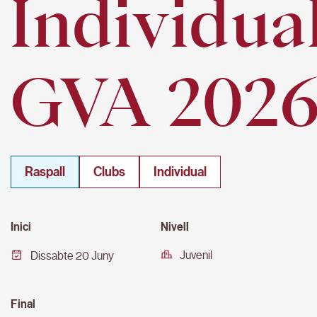
Individua
GVA 202
Raspall
Clubs
Individual
Inici
Nivell
Juvenil
Dissabte 20 Juny
Final