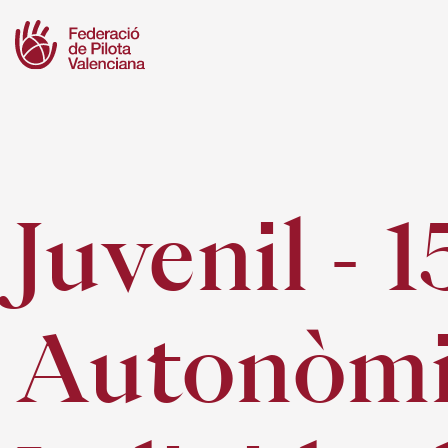
Skip
to
content
Juvenil - 1
Autonòm