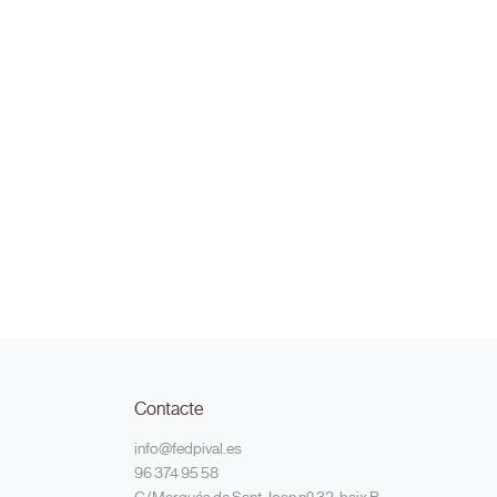
Contacte
info@fedpival.es
96 374 95 58