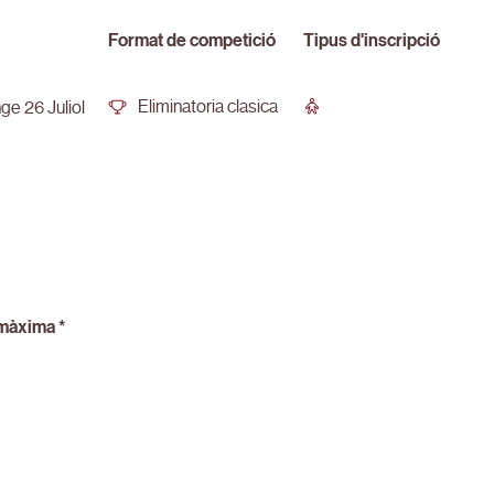
Format de competició
Tipus d'inscripció
Eliminatoria clasica
e 26 Juliol
màxima *