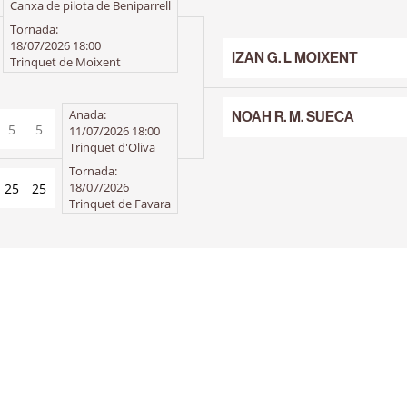
Canxa de pilota de Beniparrell
Tornada:
18/07/2026 18:00
IZAN G. L MOIXENT
Trinquet de Moixent
Anada:
NOAH R. M. SUECA
5
5
11/07/2026 18:00
25
25
Trinquet d'Oliva
Tornada:
18/07/2026
25
25
Trinquet de Favara
5
5