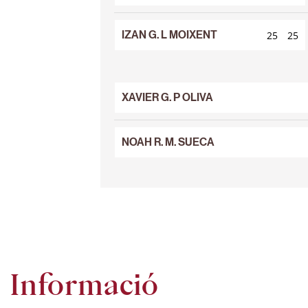
25
25
IZAN G. L MOIXENT
25
25
10
5
XAVIER G. P OLIVA
NOAH R. M. SUECA
Informació