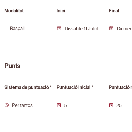
Modalitat
Inici
Final
raspall
Dissabte 11 Juliol
Diumeng
Punts
Sistema de puntuació *
Puntuació inicial *
Puntuació 
Per tantos
5
25