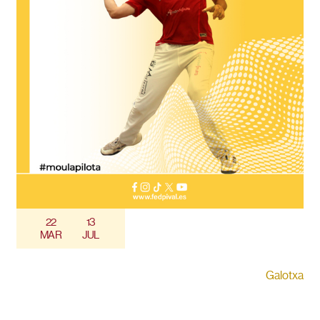
22
13
MAR
JUL
Galotxa