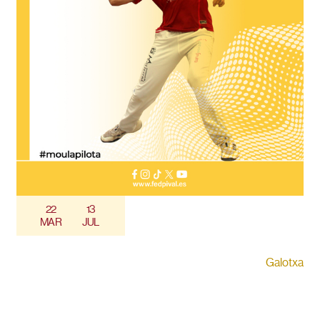
22
13
MAR
JUL
Galotxa