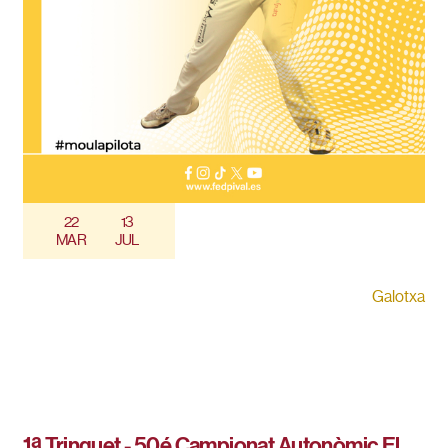
22
13
MAR
JUL
Galotxa
1ª Trinquet - 50é Campionat Autonòmic El