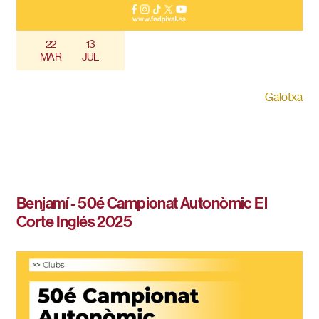
22
13
MAR
JUL
Galotxa
Benjamí - 50é Campionat Autonòmic El
Corte Inglés 2025