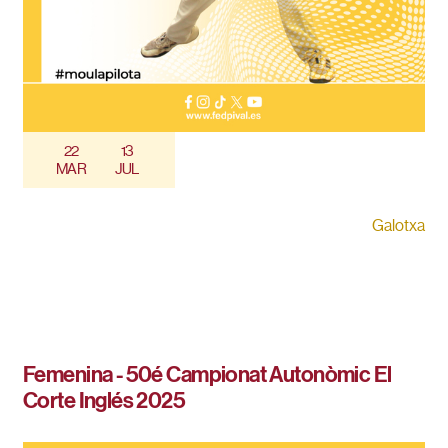
22
13
MAR
JUL
Galotxa
Femenina - 50é Campionat Autonòmic El
Corte Inglés 2025