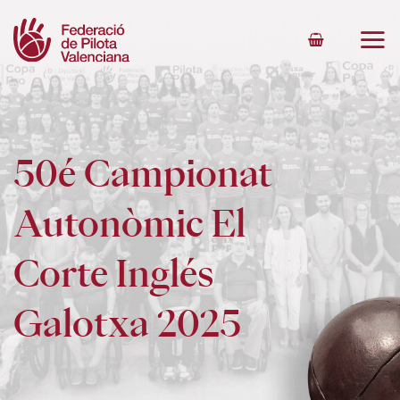
Skip
to
content
50é Campionat
Autonòmic El
Corte Inglés
Galotxa 2025