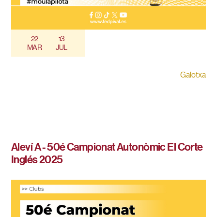
22
13
MAR
JUL
Galotxa
Aleví A - 50é Campionat Autonòmic El Corte
Inglés 2025