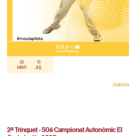
22
13
MAR
JUL
Galotxa
2ª Trinquet - 50é Campionat Autonòmic El