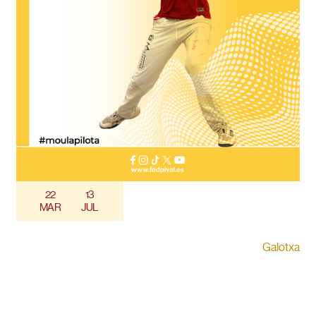
22
13
MAR
JUL
Galotxa