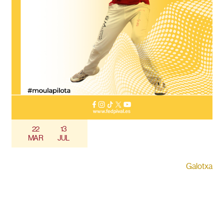
22
13
MAR
JUL
Galotxa