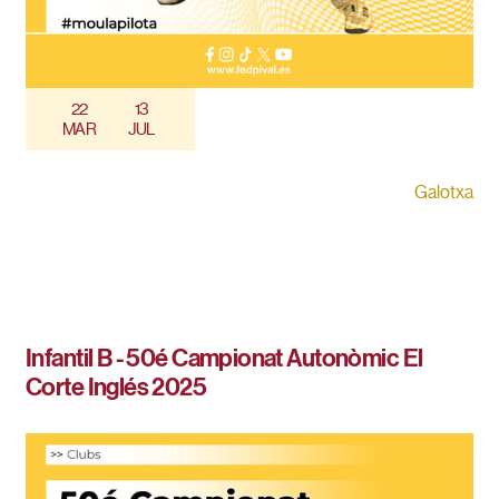
22
13
MAR
JUL
Galotxa
Infantil B - 50é Campionat Autonòmic El
Corte Inglés 2025