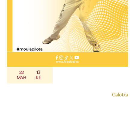
22
13
MAR
JUL
Galotxa