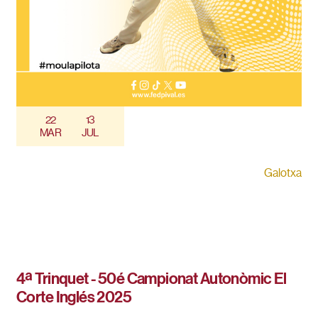
22
13
MAR
JUL
Galotxa
4ª Trinquet - 50é Campionat Autonòmic El
Corte Inglés 2025