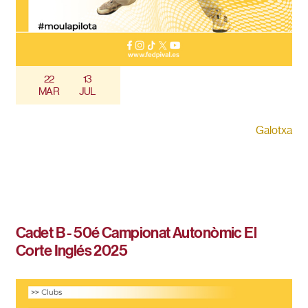
22
13
MAR
JUL
Galotxa
Cadet B - 50é Campionat Autonòmic El
Corte Inglés 2025