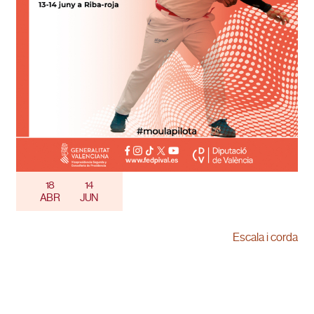
18
14
ABR
JUN
Escala i corda