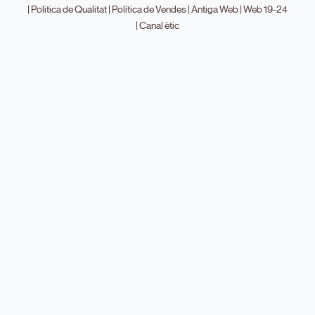
|
Politica de Qualitat
|
Política de Vendes
|
Antiga Web
|
Web 19-24
|
Canal ètic