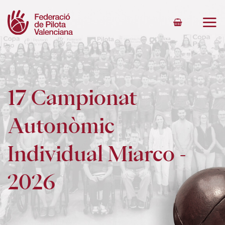
Skip
to
content
17 Campionat
Autonòmic
Individual Miarco -
2026