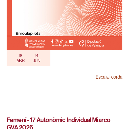
18
14
ABR
JUN
Escala i corda
Femení - 17 Autonòmic Individual Miarco
GVA 2026