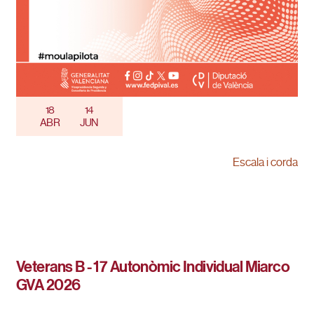
18
14
ABR
JUN
Escala i corda
Veterans B - 17 Autonòmic Individual Miarco
GVA 2026