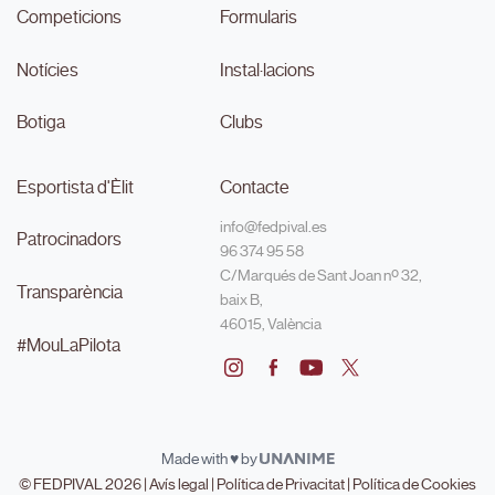
Competicions
Formularis
Notícies
Instal·lacions
Botiga
Clubs
Esportista d'Èlit
Contacte
info@fedpival.es
Patrocinadors
96 374 95 58
C/Marqués de Sant Joan nº 32,
Transparència
baix B,
46015, València
#MouLaPilota
Made with ♥ by
© FEDPIVAL 2026 |
Avís legal
|
Política de Privacitat
|
Política de Cookies