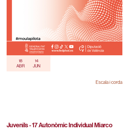
18
14
ABR
JUN
Escala i corda
Juvenils - 17 Autonòmic Individual Miarco