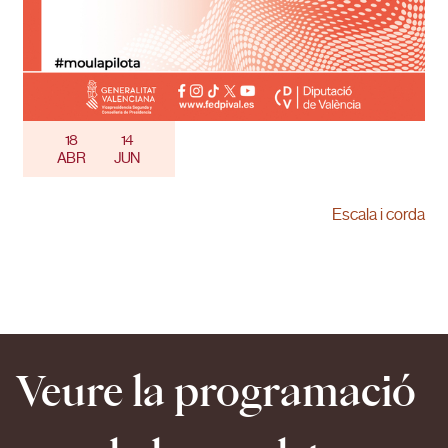
18
14
ABR
JUN
Escala i corda
Veure la programació