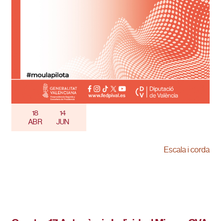
18
14
ABR
JUN
Escala i corda