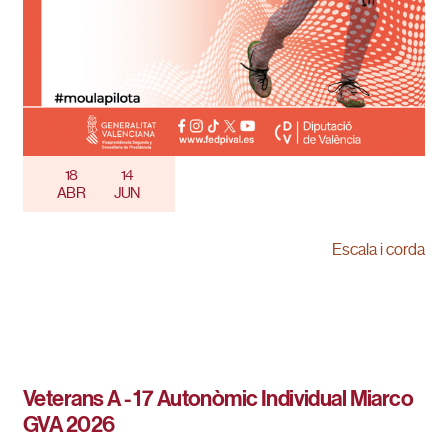
18
14
ABR
JUN
Escala i corda
Veterans A - 17 Autonòmic Individual Miarco
GVA 2026