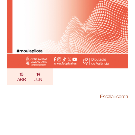
18
14
ABR
JUN
Escala i corda