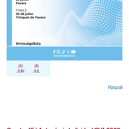
20
26
JUN
JUL
Raspall