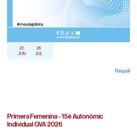
20
26
JUN
JUL
Raspall
Primera Femenina - 15é Autonòmic
Individual GVA 2026