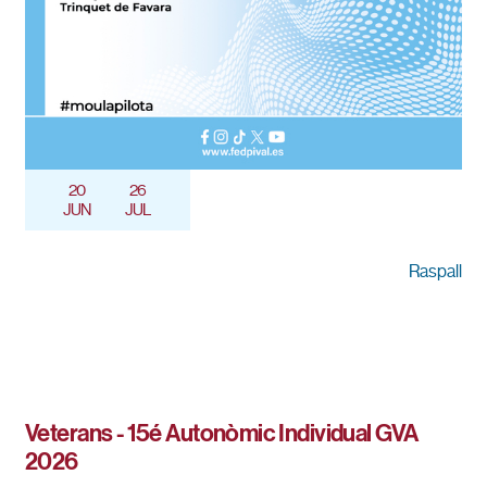
20
26
JUN
JUL
Raspall
Veterans - 15é Autonòmic Individual GVA
2026