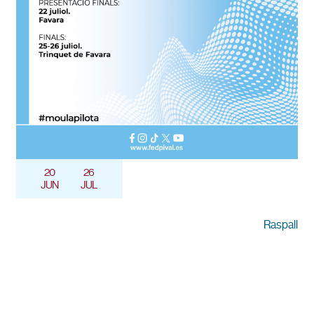
20
26
JUN
JUL
Raspall