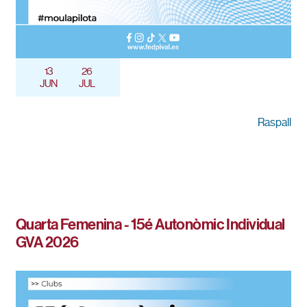
13
26
JUN
JUL
Raspall
Quarta Femenina - 15é Autonòmic Individual
GVA 2026