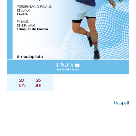
20
26
JUN
JUL
Raspall