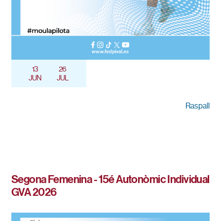
13
26
JUN
JUL
Raspall
Segona Femenina - 15é Autonòmic Individual
GVA 2026