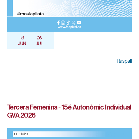
13
26
JUN
JUL
Raspall
Tercera Femenina - 15é Autonòmic Individual
GVA 2026