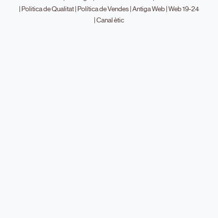
|
Politica de Qualitat
|
Política de Vendes
|
Antiga Web
|
Web 19-24
|
Canal ètic