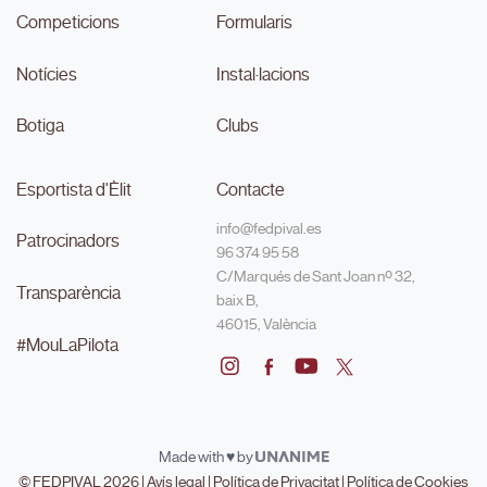
Competicions
Formularis
Notícies
Instal·lacions
Botiga
Clubs
Esportista d'Èlit
Contacte
info@fedpival.es
Patrocinadors
96 374 95 58
C/Marqués de Sant Joan nº 32,
Transparència
baix B,
46015, València
#MouLaPilota
Made with ♥ by
© FEDPIVAL 2026 |
Avís legal
|
Política de Privacitat
|
Política de Cookies