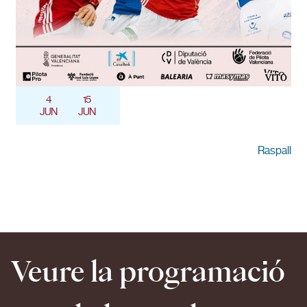
4
15
JUN
JUN
Raspall
Veure la programació