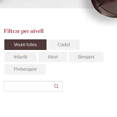
Filtrar per nivell
Veure totes
Cadet
Infantil
Aleví
Benjamí
Prebenjamí