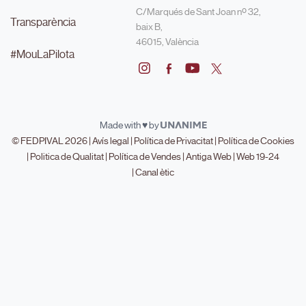
C/Marqués de Sant Joan nº 32,
Transparència
baix B,
46015, València
#MouLaPilota
Made with ♥ by
© FEDPIVAL 2026 |
Avís legal
|
Política de Privacitat
|
Política de Cookies
|
Politica de Qualitat
|
Política de Vendes
|
Antiga Web
|
Web 19-24
|
Canal ètic