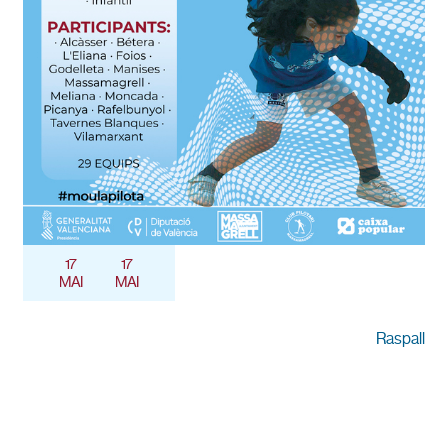
17
17
MAI
MAI
Raspall