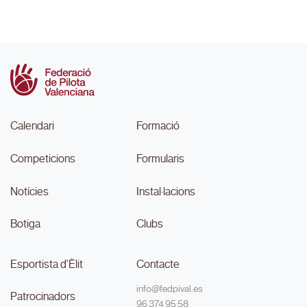
Calendari
Formació
Competicions
Formularis
Notícies
Instal·lacions
Botiga
Clubs
Esportista d'Èlit
Contacte
info@fedpival.es
Patrocinadors
96 374 95 58