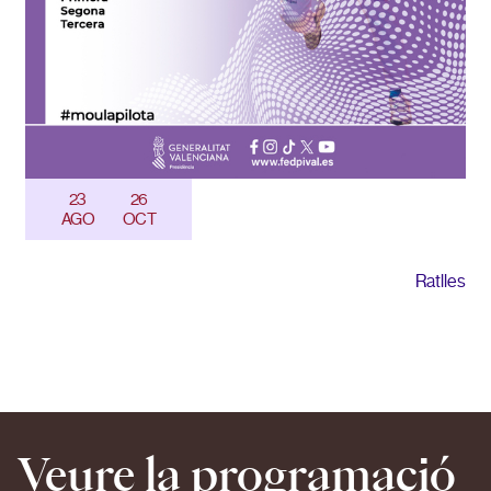
23
26
AGO
OCT
Ratlles
Veure la programació