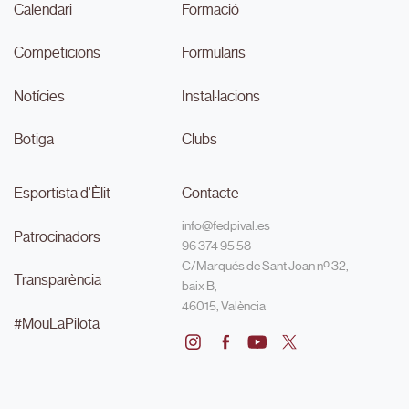
Calendari
Formació
Competicions
Formularis
Notícies
Instal·lacions
Botiga
Clubs
Esportista d'Èlit
Contacte
info@fedpival.es
Patrocinadors
96 374 95 58
C/Marqués de Sant Joan nº 32,
Transparència
baix B,
46015, València
#MouLaPilota