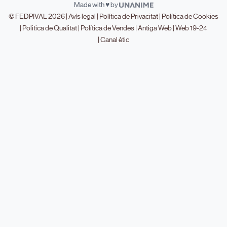
Made with ♥ by
© FEDPIVAL 2026 |
Avís legal
|
Política de Privacitat
|
Política de Cookies
|
Politica de Qualitat
|
Política de Vendes
|
Antiga Web
|
Web 19-24
|
Canal ètic