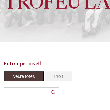
TROFEU L
Filtrar per nivell
Veure totes
Pro 1