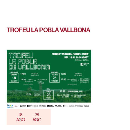
TROFEU LA POBLA VALLBONA
18
28
AGO
AGO