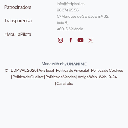
info@fedpival.es
Patrocinadors
96 374 95 58
C/Marqués de Sant Joan nº 32,
Transparència
baix B,
46015, València
#MouLaPilota
Made with ♥ by
© FEDPIVAL 2026 |
Avís legal
|
Política de Privacitat
|
Política de Cookies
|
Politica de Qualitat
|
Política de Vendes
|
Antiga Web
|
Web 19-24
|
Canal ètic