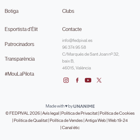
Botiga
Clubs
Esportista d'Èlit
Contacte
info@fedpival.es
Patrocinadors
96 374 95 58
C/Marqués de Sant Joan nº 32,
Transparència
baix B,
46015, València
#MouLaPilota
Made with ♥ by
© FEDPIVAL 2026 |
Avís legal
|
Política de Privacitat
|
Política de Cookies
|
Politica de Qualitat
|
Política de Vendes
|
Antiga Web
|
Web 19-24
|
Canal ètic