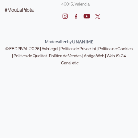
46015, València
#MouLaPilota
Made with ♥ by
© FEDPIVAL 2026 |
Avís legal
|
Política de Privacitat
|
Política de Cookies
|
Politica de Qualitat
|
Política de Vendes
|
Antiga Web
|
Web 19-24
|
Canal ètic