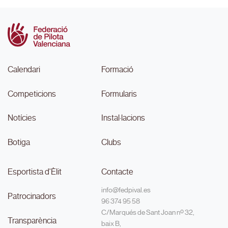
Calendari
Formació
Competicions
Formularis
Notícies
Instal·lacions
Botiga
Clubs
Esportista d'Èlit
Contacte
info@fedpival.es
Patrocinadors
96 374 95 58
C/Marqués de Sant Joan nº 32,
Transparència
baix B,