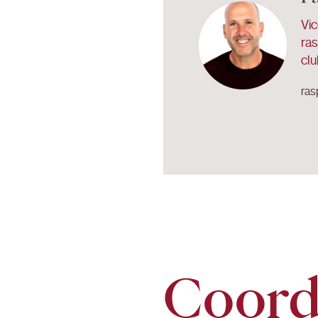
Vi
ras
clu
ras
Coordi