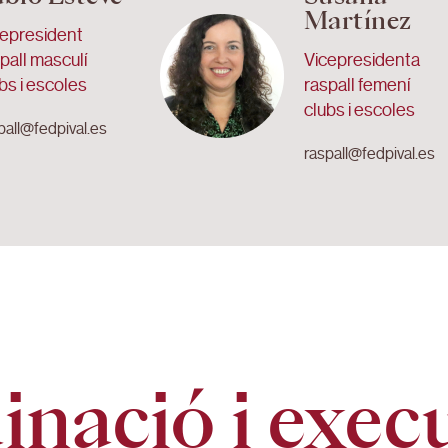
Martínez
cepresident
pall masculí
Vicepresidenta
bs i escoles
raspall femení
clubs i escoles
pall@fedpival.es
raspall@fedpival.es
nació i exec