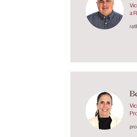
Vi
a R
rat
B
Vi
Pr
pro