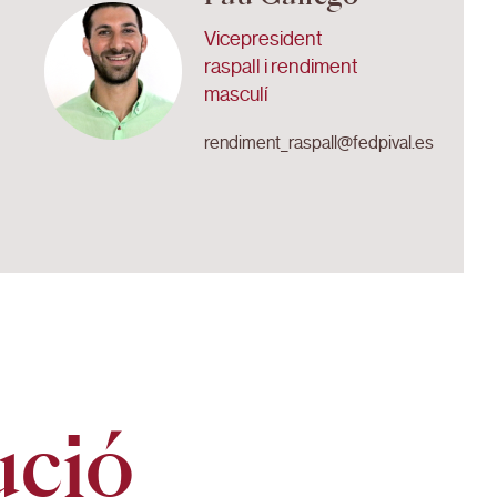
Vicepresident
raspall i rendiment
masculí
rendiment_raspall@fedpival.es
ució