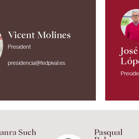
Vicent Molines
President
José
Lóp
presidencia@fedpival.es
Preside
uanra Such
Pasqual