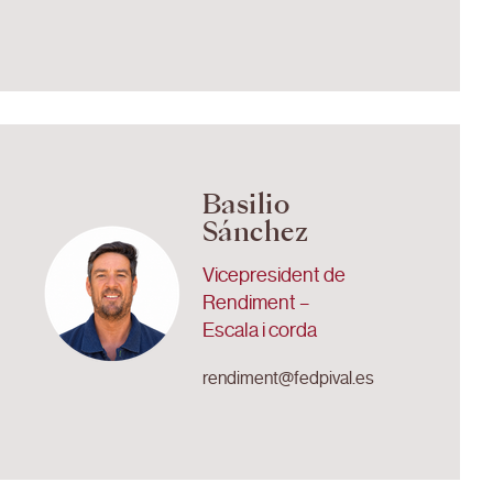
Basilio
Sánchez
Vicepresident de
Rendiment –
Escala i corda
rendiment@fedpival.es