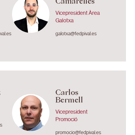
Camarelles
Vicepresident Àrea
Galotxa
val.es
galotxa@fedpival.es
z
Carlos
Bermell
Vicepresident
Promoció
es
promocio@fedpival.es