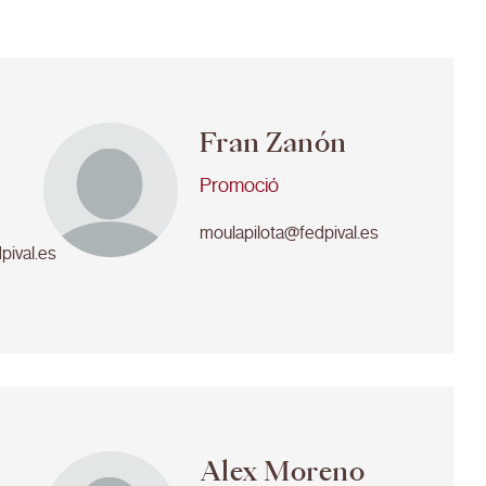
Fran Zanón
Promoció
moulapilota@fedpival.es
pival.es
Alex Moreno