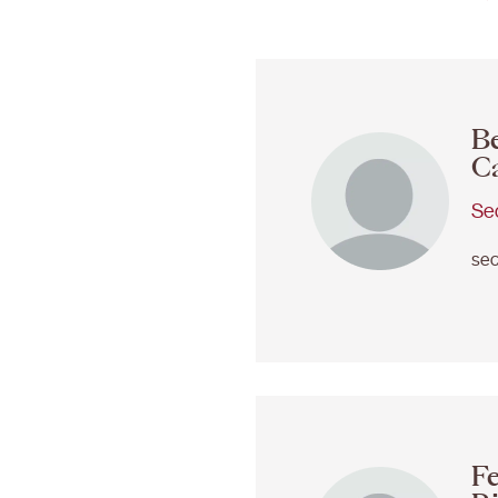
B
Ca
Sec
sec
F