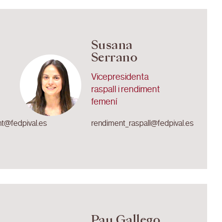
Susana
Serrano
Vicepresidenta
raspall i rendiment
femení
nt@fedpival.es
rendiment_raspall@fedpival.es
Pau Gallego