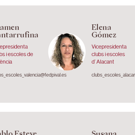
amen
Elena
antarrufina
Gómez
cepresidenta
Vicepresidenta
bs i escoles de
clubs i escoles
ència
d’ Alacant
bs_escoles_valencia@fedpival.es
clubs_escoles_alaca
ablo Esteve
Susana