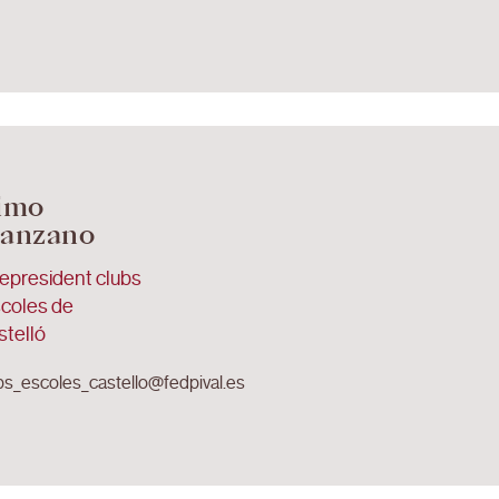
imo
anzano
epresident clubs
scoles de
stelló
bs_escoles_castello@fedpival.es