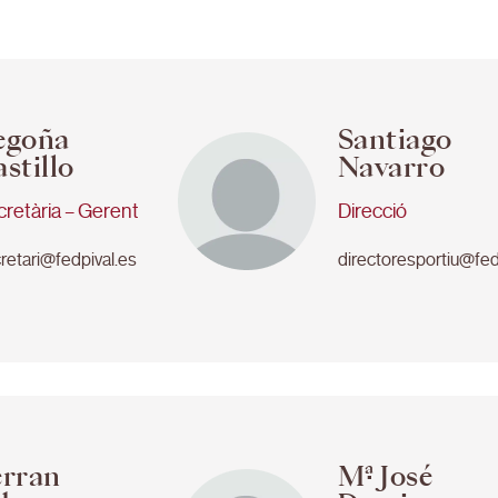
egoña
Santiago
stillo
Navarro
retària – Gerent
Direcció
retari@fedpival.es
directoresportiu@fed
erran
Mª José