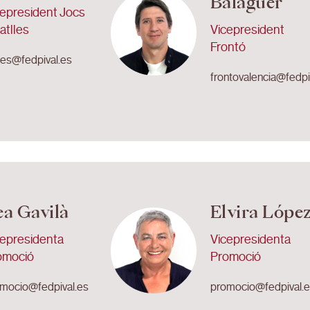
Balaguer
cepresident Jocs
atlles
Vicepresident
Frontó
lles@fedpival.es
frontovalencia@fedpi
ea Gavilà
Elvira Lópe
cepresidenta
Vicepresidenta
omoció
Promoció
mocio@fedpival.es
promocio@fedpival.