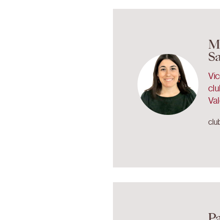
M
S
Vi
clu
Val
clu
P