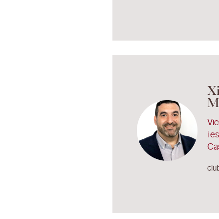
X
M
Vic
i e
Ca
clu