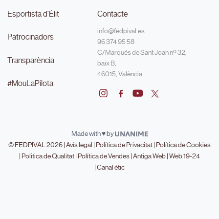
Esportista d'Èlit
Contacte
info@fedpival.es
Patrocinadors
96 374 95 58
C/Marqués de Sant Joan nº 32,
Transparència
baix B,
46015, València
#MouLaPilota
Made with ♥ by
© FEDPIVAL 2026 |
Avís legal
|
Política de Privacitat
|
Política de Cookies
|
Politica de Qualitat
|
Política de Vendes
|
Antiga Web
|
Web 19-24
|
Canal ètic