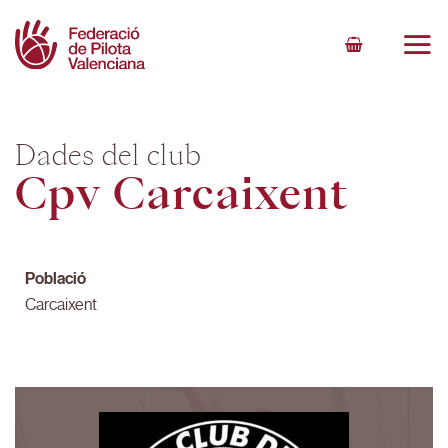
Skip
to
content
Dades del club
Cpv Carcaixent
Població
Carcaixent