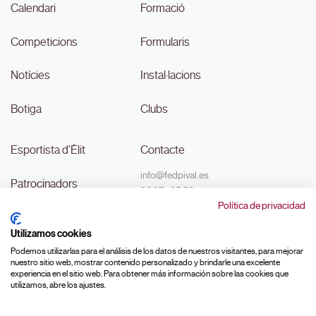
Calendari
Formació
Competicions
Formularis
Notícies
Instal·lacions
Botiga
Clubs
Esportista d'Èlit
Contacte
info@fedpival.es
Patrocinadors
96 374 95 58
Política de privacidad
C/Marqués de Sant Joan nº 32,
Transparència
baix B,
Utilizamos cookies
46015, València
#MouLaPilota
Podemos utilizarlas para el análisis de los datos de nuestros visitantes, para mejorar
nuestro sitio web, mostrar contenido personalizado y brindarle una excelente
experiencia en el sitio web. Para obtener más información sobre las cookies que
utilizamos, abre los ajustes.