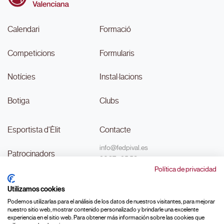
Calendari
Formació
Competicions
Formularis
Notícies
Instal·lacions
Botiga
Clubs
Esportista d'Èlit
Contacte
info@fedpival.es
Patrocinadors
96 374 95 58
Política de privacidad
C/Marqués de Sant Joan nº 32,
Transparència
baix B,
Utilizamos cookies
46015, València
#MouLaPilota
Podemos utilizarlas para el análisis de los datos de nuestros visitantes, para mejorar
nuestro sitio web, mostrar contenido personalizado y brindarle una excelente
experiencia en el sitio web. Para obtener más información sobre las cookies que