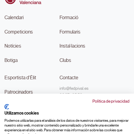
Calendari
Formació
Competicions
Formularis
Notícies
Instal·lacions
Botiga
Clubs
Esportista d'Èlit
Contacte
info@fedpival.es
Patrocinadors
96 374 95 58
Política de privacidad
C/Marqués de Sant Joan nº 32,
Transparència
baix B,
Utilizamos cookies
46015, València
#MouLaPilota
Podemos utilizarlas para el análisis de los datos de nuestros visitantes, para mejorar
nuestro sitio web, mostrar contenido personalizado y brindarle una excelente
experiencia en el sitio web. Para obtener más información sobre las cookies que