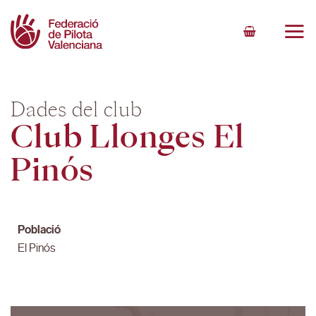
Skip
to
content
Dades del club
Club Llonges El
Pinós
Població
El Pinós