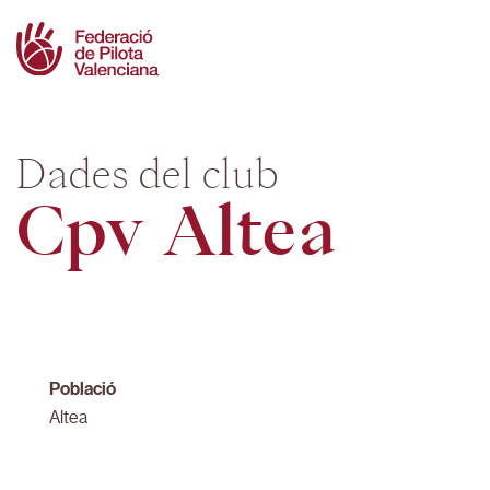
Skip
to
content
Dades del club
Cpv Altea
Població
Altea