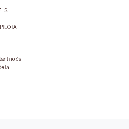
ELS
 PILOTA
 tant no és
de la