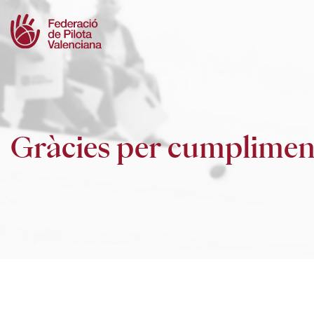
Skip
to
content
Gràcies per cumpliment