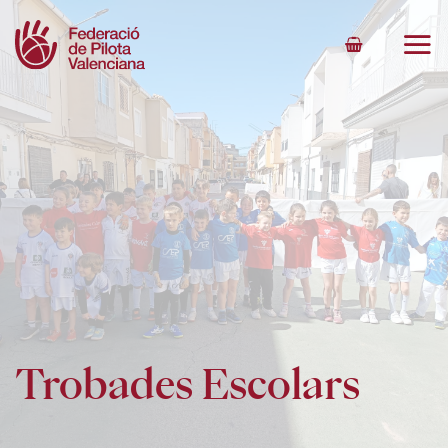
Skip
to
content
Trobades Escolars