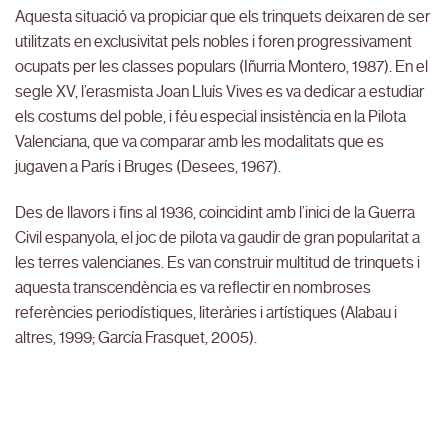
Aquesta situació va propiciar que els trinquets deixaren de ser
utilitzats en exclusivitat pels nobles i foren progressivament
ocupats per les classes populars (Iñurria Montero, 1987). En el
segle XV, l’erasmista Joan Lluís Vives es va dedicar a estudiar
els costums del poble, i féu especial insistència en la Pilota
Valenciana, que va comparar amb les modalitats que es
jugaven a París i Bruges (Desees, 1967).
Des de llavors i fins al 1936, coincidint amb l’inici de la Guerra
Civil espanyola, el joc de pilota va gaudir de gran popularitat a
les terres valencianes. Es van construir multitud de trinquets i
aquesta transcendència es va reflectir en nombroses
referències periodístiques, literàries i artístiques (Alabau i
altres, 1999; García Frasquet, 2005).