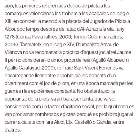
això, les primeres referències del joc de pilota a les
comarques valencianes les trobem a les acaballes del segle
XIII, en concret, la menció a la placeta del Jugador de Pilota a
Alcoi, poc temps després de l’atac d’Al-Azraq a la vila, l’any
1276 (Conca Pavia i altres, 2003; Tormo Colomina i altres,
2006). Tanmateix, en el segle XIV, l’humanista Arnau de
Vilanova no va recomanar la pràctica d’aquest joc al rei Jaume
II per no considerar-lo un joc propi de reis (Agulló Albuixech i
Agulló Calatayud, 2009), i el frare Sant Vicent Ferrer es va
encarregar de lloar entre el poble pla les bondats d’un
divertiment com el joc de pilota, en una època marcada per les
guerres i les epidèmies constants. No obstant això, la
popularitat de la pilota va arribar a ser tanta, que va ser
considerada com un factor d’agitació social, per la qual cosa es
van proclamar nombrosos edictes perquè es prohibira jugar al
carrer a ciutats com ara Alcoi, Elx, Castelló o Gandia, entre
d’altres.