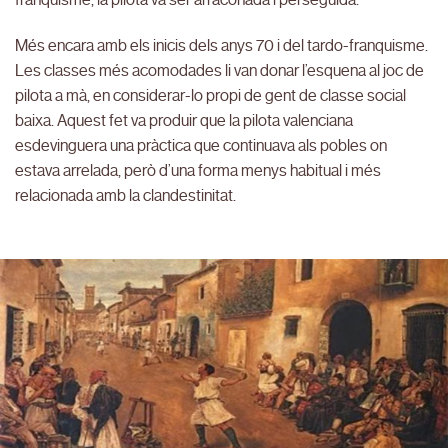
Més encara amb els inicis dels anys 70 i del tardo-franquisme.
Les classes més acomodades li van donar l’esquena al joc de
pilota a mà, en considerar-lo propi de gent de classe social
baixa. Aquest fet va produir que la pilota valenciana
esdevinguera una pràctica que continuava als pobles on
estava arrelada, però d’una forma menys habitual i més
relacionada amb la clandestinitat.