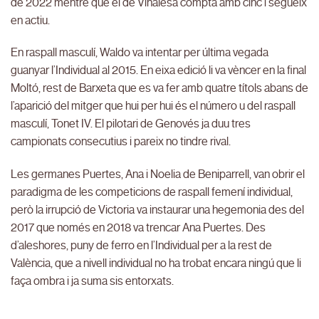
de 2022 mentre que el de Vinalesa compta amb cinc i segueix
en actiu.
En raspall masculí, Waldo va intentar per última vegada
guanyar l’Individual al 2015. En eixa edició li va vèncer en la final
Moltó, rest de Barxeta que es va fer amb quatre títols abans de
l’aparició del mitger que hui per hui és el número u del raspall
masculí, Tonet IV. El pilotari de Genovés ja duu tres
campionats consecutius i pareix no tindre rival.
Les germanes Puertes, Ana i Noelia de Beniparrell, van obrir el
paradigma de les competicions de raspall femení individual,
però la irrupció de Victoria va instaurar una hegemonia des del
2017 que només en 2018 va trencar Ana Puertes. Des
d’aleshores, puny de ferro en l’Individual per a la rest de
València, que a nivell individual no ha trobat encara ningú que li
faça ombra i ja suma sis entorxats.