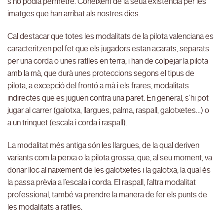
s’ho podia permetre. Coneixem de la seua existència per les
imatges que han arribat als nostres dies.
Cal destacar que totes les modalitats de la pilota valenciana es
caracteritzen pel fet que els jugadors estan acarats, separats
per una corda o unes ratlles en terra, i han de colpejar la pilota
amb la mà, que durà unes proteccions segons el tipus de
pilota, a excepció del frontó a mà i els frares, modalitats
indirectes que es juguen contra una paret. En general, s’hi pot
jugar al carrer (galotxa, llargues, palma, raspall, galotxetes…) o
a un trinquet (escala i corda i raspall).
La modalitat més antiga són les llargues, de la qual deriven
variants com la perxa o la pilota grossa, que, al seu moment, va
donar lloc al naixement de les galotxetes i la galotxa, la qual és
la passa prèvia a l’escala i corda. El raspall, l’altra modalitat
professional, també va prendre la manera de fer els punts de
les modalitats a ratlles.