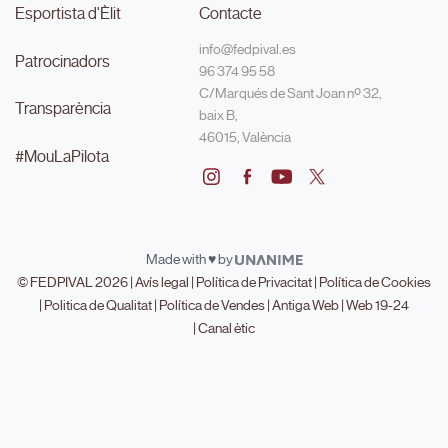
Esportista d'Èlit
Contacte
info@fedpival.es
Patrocinadors
96 374 95 58
C/Marqués de Sant Joan nº 32,
Transparència
baix B,
46015, València
#MouLaPilota
Made with ♥ by
© FEDPIVAL 2026 |
Avís legal
|
Política de Privacitat
|
Política de Cookies
|
Politica de Qualitat
|
Política de Vendes
|
Antiga Web
|
Web 19-24
|
Canal ètic