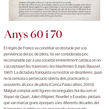
Anys 60 i 70
El règim de Franco va constituir un obstacle per a la
pervivència del joc de pilota. Va ser considerada poc
recomanable per a una societat eminentment catòlica on no
s’acceptaven les travesses i les blasfèmies (Llopis Bausset,
1987). La dictadura franquista va mostrar un desinterés, quan
no la censura o persecució oberta dels practicants o
assistents als jocs de pilota (Conca Pavia i altres, 2003).
Malgrat comptar amb figures reconegudes hui dia com el
Xiquet de Quart, Juliet d’Alginet, Rovellet o Eusebio, pilotaris
que van marcar grans èpoques a les diferents dècades del
franquisme, la pilota va ser arraconada i perseguida.