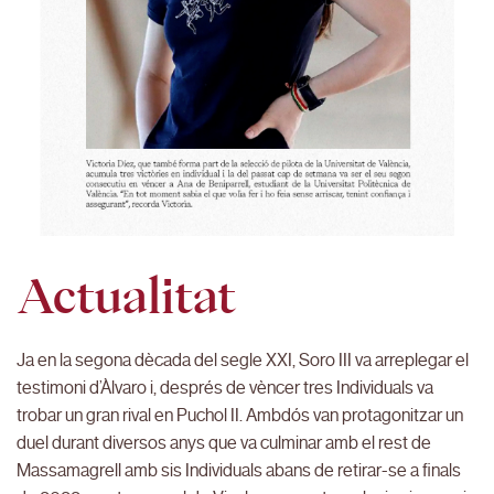
Actualitat
Ja en la segona dècada del segle XXI, Soro III va arreplegar el
testimoni d’Àlvaro i, després de vèncer tres Individuals va
trobar un gran rival en Puchol II. Ambdós van protagonitzar un
duel durant diversos anys que va culminar amb el rest de
Massamagrell amb sis Individuals abans de retirar-se a finals