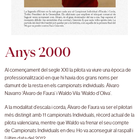
Anys 2000
Al començament del segle XXI la pilota va viure una època de
professionalització en que hi havia dos grans noms per
damunt de la resta en els campionats individuals: Álvaro
Navarro ‘Álvaro de Faura’ i Waldo Vila ‘Waldo d’Oliva’.
A la modalitat d’escala i corda, Álvaro de Faura va ser el pilotari
més distingit amb 11 campionats Individuals, rècord actual de la
pilota valenciana, mentre que Waldo va frenar el seu compte
de Campionats Individuals en deu. Ho va aconseguir al raspall i
l’últim data del 2012.