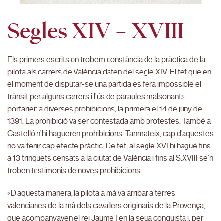
Segles XIV – XVIII
Els primers escrits on trobem constància de la pràctica de la
pilota als carrers de València daten del segle XIV. El fet que en
el moment de disputar-se una partida es fera impossible el
trànsit per alguns carrers i l’ús de paraules malsonants
portarien a diverses prohibicions, la primera el 14 de juny de
1391. La prohibició va ser contestada amb protestes. També a
Castelló n’hi hagueren prohibicions. Tanmateix, cap d’aquestes
no va tenir cap efecte pràctic. De fet, al segle XVI hi hagué fins
a 13 trinquets censats a la ciutat de València i fins al S.XVIII se’n
troben testimonis de noves prohibicions.
«D’aquesta manera, la pilota a mà va arribar a terres
valencianes de la mà dels cavallers originaris de la Provença,
que acompanyaven el rei Jaume I en la seua conquista i, per