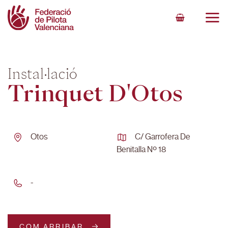
Skip
to
content
Instal·lació
Trinquet D'Otos
Otos
C/ Garrofera De
Benitalla Nº 18
-
COM ARRIBAR