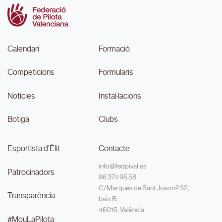
Calendari
Formació
Competicions
Formularis
Notícies
Instal·lacions
Botiga
Clubs
Esportista d'Èlit
Contacte
info@fedpival.es
Patrocinadors
96 374 95 58
C/Marqués de Sant Joan nº 32,
Transparència
baix B,
46015, València
#MouLaPilota