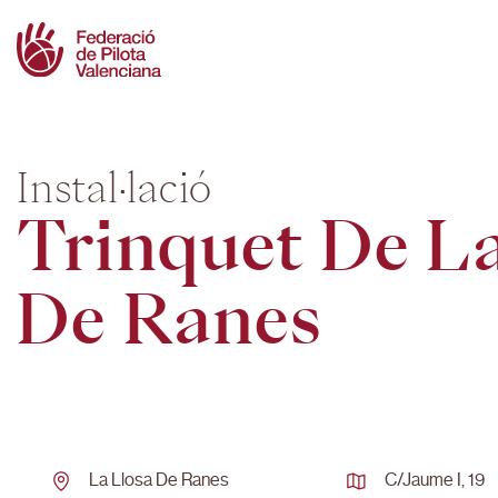
Skip
to
content
Instal·lació
Trinquet De La
De Ranes
La Llosa De Ranes
C/jaume I, 19