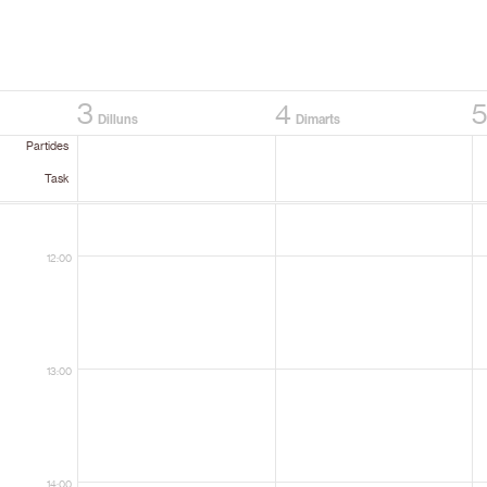
10:00
3
4
Dilluns
Dimarts
Partides
11:00
Task
12:00
13:00
14:00