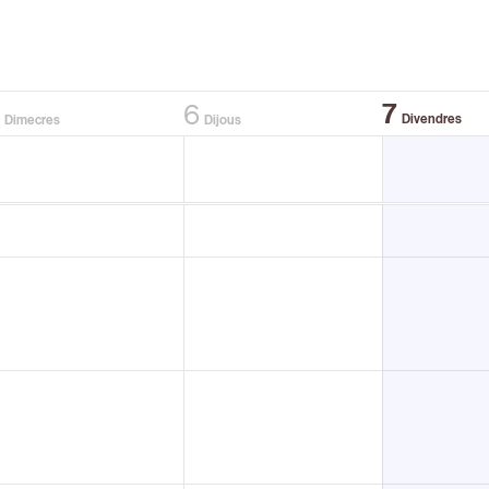
7
5
6
Divendres
Dimecres
Dijous