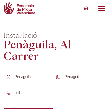
Skip
to
content
Instal·lació
Penàguila, Al
Carrer
Penàguila
Penàguila
null