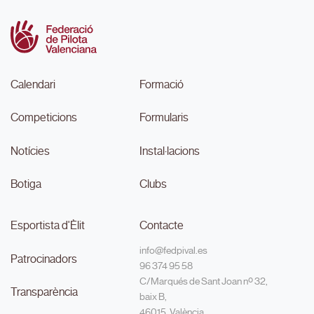
Calendari
Formació
Competicions
Formularis
Notícies
Instal·lacions
Botiga
Clubs
Esportista d'Èlit
Contacte
info@fedpival.es
Patrocinadors
96 374 95 58
C/Marqués de Sant Joan nº 32,
Transparència
baix B,
46015, València