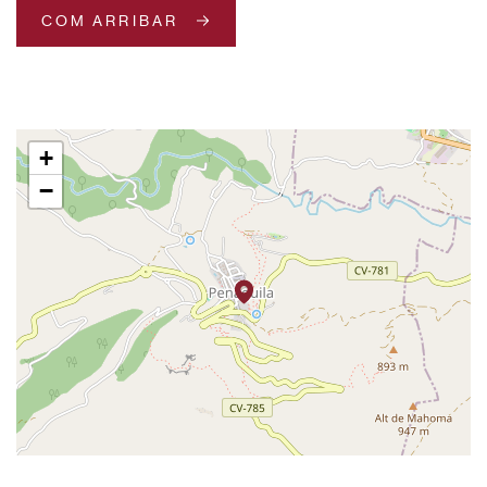
COM ARRIBAR
+
−